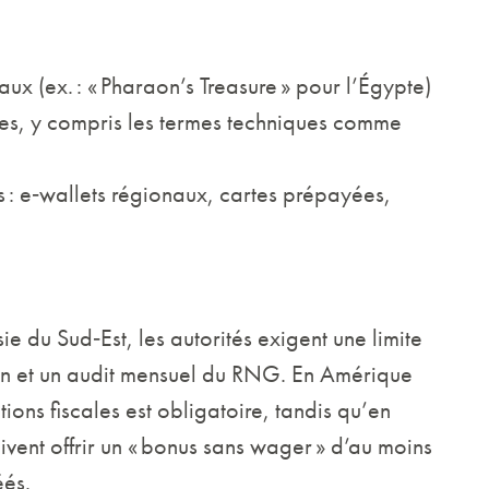
ux (ex. : « Pharaon’s Treasure » pour l’Égypte)
les, y compris les termes techniques comme
: e‑wallets régionaux, cartes prépayées,
ie du Sud‑Est, les autorités exigent une limite
en et un audit mensuel du RNG. En Amérique
tions fiscales est obligatoire, tandis qu’en
vent offrir un « bonus sans wager » d’au moins
éés.