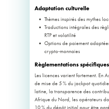
Adaptation culturelle
Thèmes inspirés des mythes loca
Traductions intégrales des règ
RTP et volatilité
Options de paiement adaptées 
crypto‑monnaies
Règlementations spécifiques
Les licences varient fortement. En As
de mise de 5 % du jackpot quotidi
latine, la transparence des contribu
Afrique du Nord, les opérateurs doi
10 % du dépôt initial pour être agr