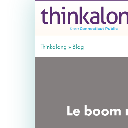
Thinkalong »
Blog
Le boom m