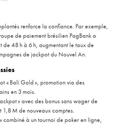
mplantés renforce la confiance. Par exemple,
 groupe de paiement brésilien PagBank a
it de 48 h à 6 h, augmentant le taux de
ampagnes de jackpot du Nouvel An.
ssies
ot « Bali Gold », promotion via des
ains en 3 mois.
Jackpot » avec des bonus sans wager de
t 1,8 M de nouveaux comptes.
» combiné à un tournoi de poker en ligne,