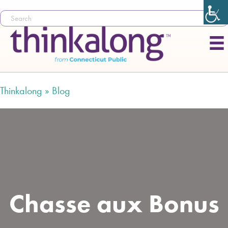
Thinkalong »
Blog
Chasse aux Bonus