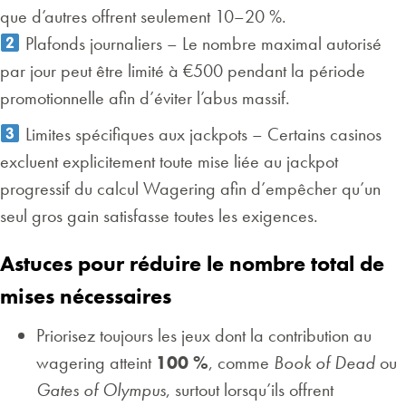
que d’autres offrent seulement 10–20 %.
Plafonds journaliers – Le nombre maximal autorisé
par jour peut être limité à €500 pendant la période
promotionnelle afin d’éviter l’abus massif.
Limites spécifiques aux jackpots – Certains casinos
excluent explicitement toute mise liée au jackpot
progressif du calcul Wagering afin d’empêcher qu’un
seul gros gain satisfasse toutes les exigences.
Astuces pour réduire le nombre total de
mises nécessaires
Priorisez toujours les jeux dont la contribution au
wagering atteint
100 %
, comme
Book of Dead
ou
Gates of Olympus
, surtout lorsqu’ils offrent