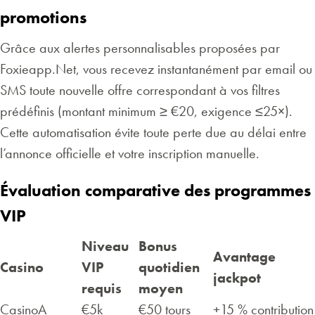
promotions
Grâce aux alertes personnalisables proposées par
Foxieapp.Net, vous recevez instantanément par email ou
SMS toute nouvelle offre correspondant à vos filtres
prédéfinis (montant minimum ≥ €20, exigence ≤25×).
Cette automatisation évite toute perte due au délai entre
l’annonce officielle et votre inscription manuelle.
Évaluation comparative des programmes
VIP
Niveau
Bonus
Avantage
Casino
VIP
quotidien
jackpot
requis
moyen
CasinoA
€5k
€50 tours
+15 % contribution