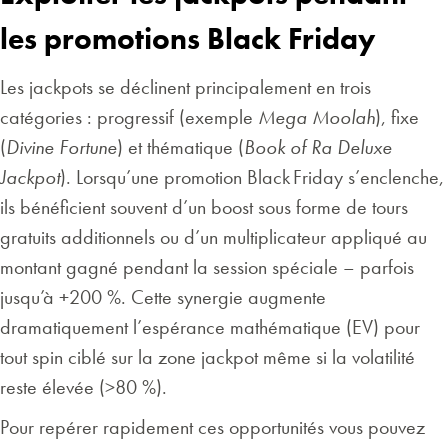
les promotions Black Friday
Les jackpots se déclinent principalement en trois
catégories : progressif (exemple
Mega Moolah
), fixe
(
Divine Fortune
) et thématique (
Book of Ra Deluxe
Jackpot
). Lorsqu’une promotion Black Friday s’enclenche,
ils bénéficient souvent d’un boost sous forme de tours
gratuits additionnels ou d’un multiplicateur appliqué au
montant gagné pendant la session spéciale – parfois
jusqu’à +200 %. Cette synergie augmente
dramatiquement l’espérance mathématique (EV) pour
tout spin ciblé sur la zone jackpot même si la volatilité
reste élevée (>80 %).
Pour repérer rapidement ces opportunités vous pouvez