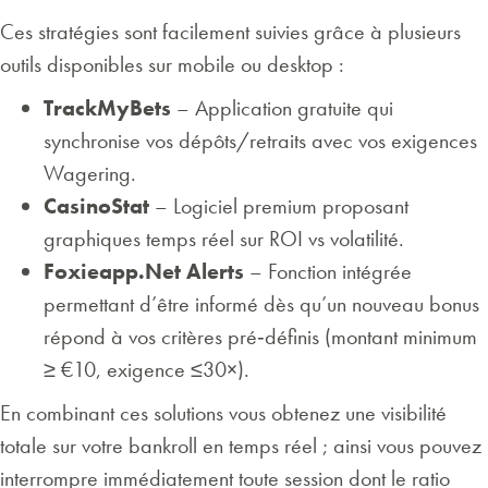
Ces stratégies sont facilement suivies grâce à plusieurs
outils disponibles sur mobile ou desktop :
TrackMyBets
– Application gratuite qui
synchronise vos dépôts/retraits avec vos exigences
Wagering.
CasinoStat
– Logiciel premium proposant
graphiques temps réel sur ROI vs volatilité.
Foxieapp.Net Alerts
– Fonction intégrée
permettant d’être informé dès qu’un nouveau bonus
répond à vos critères pré‑définis (montant minimum
≥ €10, exigence ≤30×).
En combinant ces solutions vous obtenez une visibilité
totale sur votre bankroll en temps réel ; ainsi vous pouvez
interrompre immédiatement toute session dont le ratio