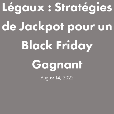
Légaux : Stratégies
de Jackpot pour un
Black Friday
Gagnant
August 14, 2025