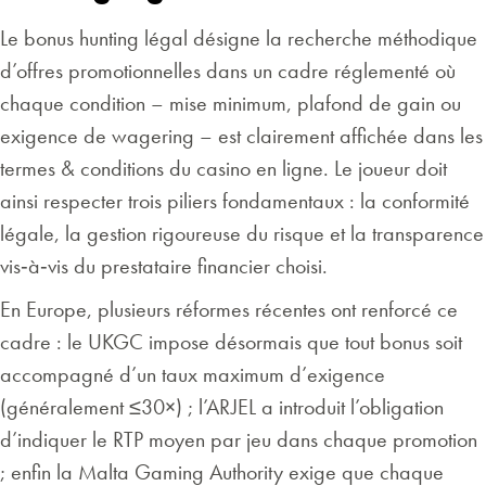
Le bonus hunting légal désigne la recherche méthodique
d’offres promotionnelles dans un cadre réglementé où
chaque condition – mise minimum, plafond de gain ou
exigence de wagering – est clairement affichée dans les
termes & conditions du casino en ligne. Le joueur doit
ainsi respecter trois piliers fondamentaux : la conformité
légale, la gestion rigoureuse du risque et la transparence
vis‑à‑vis du prestataire financier choisi.
En Europe, plusieurs réformes récentes ont renforcé ce
cadre : le UKGC impose désormais que tout bonus soit
accompagné d’un taux maximum d’exigence
(généralement ≤30×) ; l’ARJEL a introduit l’obligation
d’indiquer le RTP moyen par jeu dans chaque promotion
; enfin la Malta Gaming Authority exige que chaque