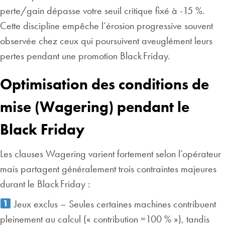
perte/gain dépasse votre seuil critique fixé à -15 %.
Cette discipline empêche l’érosion progressive souvent
observée chez ceux qui poursuivent aveuglément leurs
pertes pendant une promotion Black Friday.
Optimisation des conditions de
mise (Wagering) pendant le
Black Friday
Les clauses Wagering varient fortement selon l’opérateur
mais partagent généralement trois contraintes majeures
durant le Black Friday :
Jeux exclus – Seules certaines machines contribuent
pleinement au calcul (« contribution =100 % »), tandis