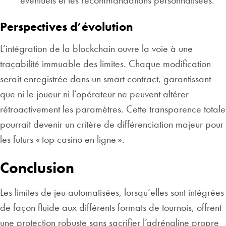
éventuels et les recommandations personnalisées.
Perspectives d’évolution
L’intégration de la blockchain ouvre la voie à une
traçabilité immuable des limites. Chaque modification
serait enregistrée dans un smart contract, garantissant
que ni le joueur ni l’opérateur ne peuvent altérer
rétroactivement les paramètres. Cette transparence totale
pourrait devenir un critère de différenciation majeur pour
les futurs « top casino en ligne ».
Conclusion
Les limites de jeu automatisées, lorsqu’elles sont intégrées
de façon fluide aux différents formats de tournois, offrent
une protection robuste sans sacrifier l’adrénaline propre