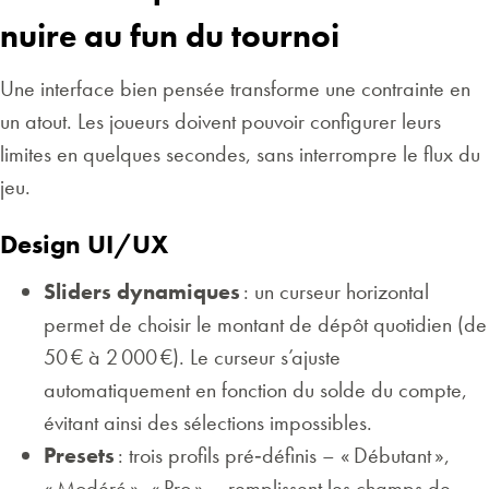
nuire au fun du tournoi
Une interface bien pensée transforme une contrainte en
un atout. Les joueurs doivent pouvoir configurer leurs
limites en quelques secondes, sans interrompre le flux du
jeu.
Design UI/UX
Sliders dynamiques
: un curseur horizontal
permet de choisir le montant de dépôt quotidien (de
50 € à 2 000 €). Le curseur s’ajuste
automatiquement en fonction du solde du compte,
évitant ainsi des sélections impossibles.
Presets
: trois profils pré‑définis – « Débutant »,
« Modéré », « Pro » – remplissent les champs de