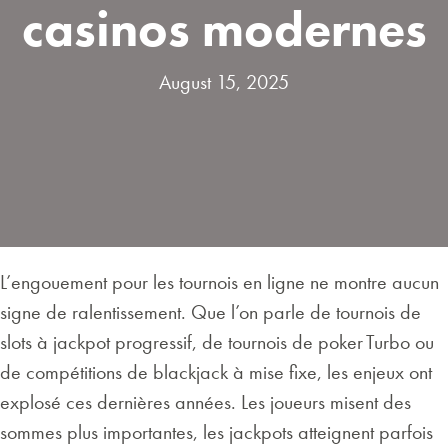
casinos modernes
August 15, 2025
L’engouement pour les tournois en ligne ne montre aucun
signe de ralentissement. Que l’on parle de tournois de
slots à jackpot progressif, de tournois de poker Turbo ou
de compétitions de blackjack à mise fixe, les enjeux ont
explosé ces dernières années. Les joueurs misent des
sommes plus importantes, les jackpots atteignent parfois