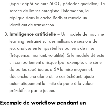
(type : dépôt, valeur : 500 €, période : quotidien). Le
service de limites enregistre l’information, la
réplique dans le cache Redis et renvoie un
identifiant de transaction.
Intelligence artificielle
– Un modèle de machine
learning, entraîné sur des millions de sessions de
jeu, analyse en temps réel les patterns de mise
(fréquence, montant, volatilité). Si le modèle détecte
un comportement à risque (par exemple, une série
de pertes supérieures à 5 × la mise moyenne), il
déclenche une alerte et, le cas échéant, ajuste
automatiquement la limite de perte à la valeur
pré‑définie par le joueur.
Exemple de workflow pendant un