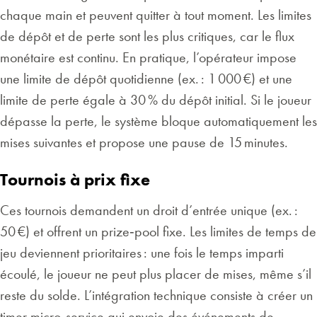
chaque main et peuvent quitter à tout moment. Les limites
de dépôt et de perte sont les plus critiques, car le flux
monétaire est continu. En pratique, l’opérateur impose
une limite de dépôt quotidienne (ex. : 1 000 €) et une
limite de perte égale à 30 % du dépôt initial. Si le joueur
dépasse la perte, le système bloque automatiquement les
mises suivantes et propose une pause de 15 minutes.
Tournois à prix fixe
Ces tournois demandent un droit d’entrée unique (ex. :
50 €) et offrent un prize‑pool fixe. Les limites de temps de
jeu deviennent prioritaires : une fois le temps imparti
écoulé, le joueur ne peut plus placer de mises, même s’il
reste du solde. L’intégration technique consiste à créer un
timer micro‑service qui envoie des événements de