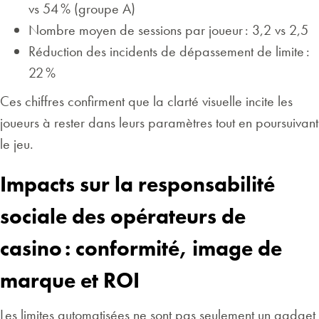
vs 54 % (groupe A)
Nombre moyen de sessions par joueur : 3,2 vs 2,5
Réduction des incidents de dépassement de limite :
22 %
Ces chiffres confirment que la clarté visuelle incite les
joueurs à rester dans leurs paramètres tout en poursuivant
le jeu.
Impacts sur la responsabilité
sociale des opérateurs de
casino : conformité, image de
marque et ROI
Les limites automatisées ne sont pas seulement un gadget