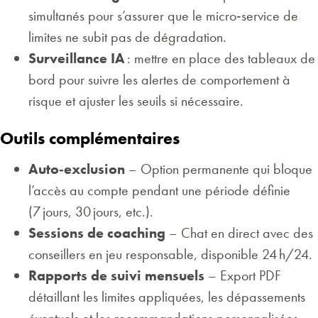
simultanés pour s’assurer que le micro‑service de
limites ne subit pas de dégradation.
Surveillance IA
: mettre en place des tableaux de
bord pour suivre les alertes de comportement à
risque et ajuster les seuils si nécessaire.
Outils complémentaires
Auto‑exclusion
– Option permanente qui bloque
l’accès au compte pendant une période définie
(7 jours, 30 jours, etc.).
Sessions de coaching
– Chat en direct avec des
conseillers en jeu responsable, disponible 24 h/24.
Rapports de suivi mensuels
– Export PDF
détaillant les limites appliquées, les dépassements