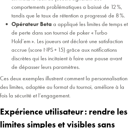
comportements problématiques a baissé de 12 %,
tandis que le taux de rétention a progressé de 8 %.
Opérateur Beta
a appliqué les limites de temps et
de perte dans son tournoi de poker « Turbo
Hold’em ». Les joueurs ont déclaré une satisfaction
accrue (score NPS + 15) grâce aux notifications
discrètes qui les incitaient à faire une pause avant
de dépasser leurs paramètres.
Ces deux exemples illustrent comment la personnalisation
des limites, adaptée au format du tournoi, améliore à la
fois la sécurité et l’engagement.
Expérience utilisateur : rendre les
limites simples et visibles sans