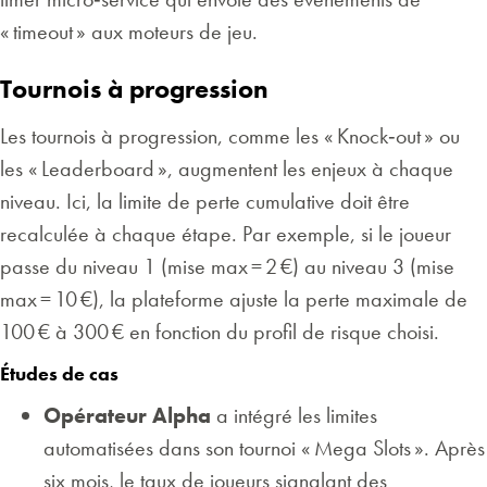
« timeout » aux moteurs de jeu.
Tournois à progression
Les tournois à progression, comme les « Knock‑out » ou
les « Leaderboard », augmentent les enjeux à chaque
niveau. Ici, la limite de perte cumulative doit être
recalculée à chaque étape. Par exemple, si le joueur
passe du niveau 1 (mise max = 2 €) au niveau 3 (mise
max = 10 €), la plateforme ajuste la perte maximale de
100 € à 300 € en fonction du profil de risque choisi.
Études de cas
Opérateur Alpha
a intégré les limites
automatisées dans son tournoi « Mega Slots ». Après
six mois, le taux de joueurs signalant des