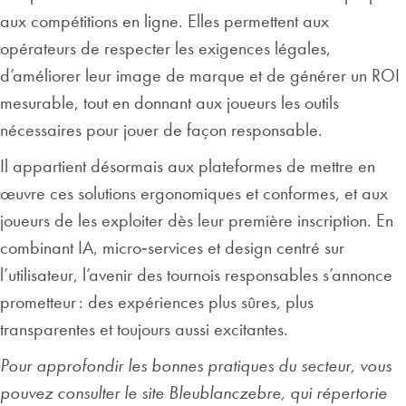
aux compétitions en ligne. Elles permettent aux
opérateurs de respecter les exigences légales,
d’améliorer leur image de marque et de générer un ROI
mesurable, tout en donnant aux joueurs les outils
nécessaires pour jouer de façon responsable.
Il appartient désormais aux plateformes de mettre en
œuvre ces solutions ergonomiques et conformes, et aux
joueurs de les exploiter dès leur première inscription. En
combinant IA, micro‑services et design centré sur
l’utilisateur, l’avenir des tournois responsables s’annonce
prometteur : des expériences plus sûres, plus
transparentes et toujours aussi excitantes.
Pour approfondir les bonnes pratiques du secteur, vous
pouvez consulter le site Bleublanczebre, qui répertorie