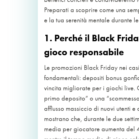
Preparati a scoprire come una semp
e la tua serenità mentale durante le
1. Perché il Black Frida
gioco responsabile
Le promozioni Black Friday nei casi
fondamentali: depositi bonus gonfiati
vincita migliorate per i giochi liv
primo deposito” o una “scommessa as
afflusso massiccio di nuovi utenti e d
mostrano che, durante le due setti
media per giocatore aumenta del 45