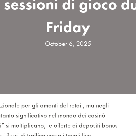
 sessioni di gioco d
Friday
October 6, 2025
zionale per gli amanti del retail, ma negli
ettanto significativo nel mondo dei casinò
” si moltiplicano, le offerte di depositi bonus
flussi di traffico verso i tavoli live