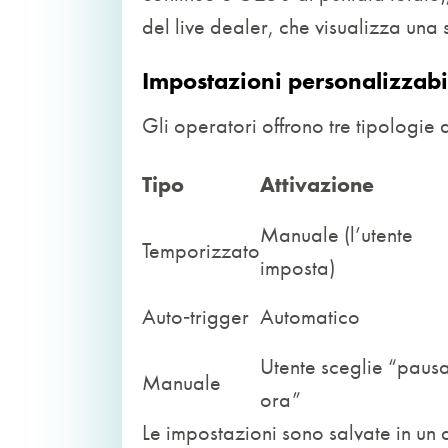
del live dealer, che visualizza una
Impostazioni personalizzabi
Gli operatori offrono tre tipologie d
Tipo
Attivazione
Manuale (l’utente
Temporizzato
imposta)
Auto‑trigger
Automatico
Utente sceglie “paus
Manuale
ora”
Le impostazioni sono salvate in un