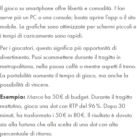
Il gioco su smartphone offre libertà e comodità. Non
serve più un PC o una console; basta aprire l’app o il sito
mobile. Le grafiche sono ottimizzate per schermi piccoli e
i tempi di caricamento sono rapidi.
Per i giocatori, questo significa più opportunità di
divertimento. Puoi scommettere durante il tragitto in
metropolitana, nella pausa caffè o mentre aspetti il treno.
La portabilità aumenta il tempo di gioco, ma anche la
possibilità di vincere.
Esempio:
Marco ha 50 € di budget. Durante il tragitto
mattutino, gioca una slot con RTP del 96 %. Dopo 30
minuti, ha trasformato i 50 € in 80 €. Il risultato è dovuto
sia alla fortuna che alla scelta di una slot con alta
percentuale di ritorno.