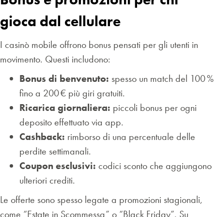
gioca dal cellulare
I casinò mobile offrono bonus pensati per gli utenti in
movimento. Questi includono:
Bonus di benvenuto:
spesso un match del 100 %
fino a 200 € più giri gratuiti.
Ricarica giornaliera:
piccoli bonus per ogni
deposito effettuato via app.
Cashback:
rimborso di una percentuale delle
perdite settimanali.
Coupon esclusivi:
codici sconto che aggiungono
ulteriori crediti.
Le offerte sono spesso legate a promozioni stagionali,
come “Estate in Scommessa” o “Black Friday”. Su