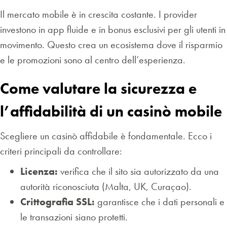
Il mercato mobile è in crescita costante. I provider
investono in app fluide e in bonus esclusivi per gli utenti in
movimento. Questo crea un ecosistema dove il risparmio
e le promozioni sono al centro dell’esperienza.
Come valutare la sicurezza e
l’affidabilità di un casinò mobile
Scegliere un casinò affidabile è fondamentale. Ecco i
criteri principali da controllare:
Licenza:
verifica che il sito sia autorizzato da una
autorità riconosciuta (Malta, UK, Curaçao).
Crittografia SSL:
garantisce che i dati personali e
le transazioni siano protetti.