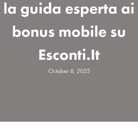
la guida esperta ai
bonus mobile su
Esconti.It
October 6, 2025