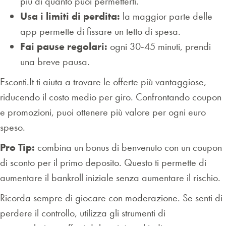
più di quanto puoi permetterti.
Usa i limiti di perdita:
la maggior parte delle
app permette di fissare un tetto di spesa.
Fai pause regolari:
ogni 30‑45 minuti, prendi
una breve pausa.
Esconti.It ti aiuta a trovare le offerte più vantaggiose,
riducendo il costo medio per giro. Confrontando coupon
e promozioni, puoi ottenere più valore per ogni euro
speso.
Pro Tip:
combina un bonus di benvenuto con un coupon
di sconto per il primo deposito. Questo ti permette di
aumentare il bankroll iniziale senza aumentare il rischio.
Ricorda sempre di giocare con moderazione. Se senti di
perdere il controllo, utilizza gli strumenti di