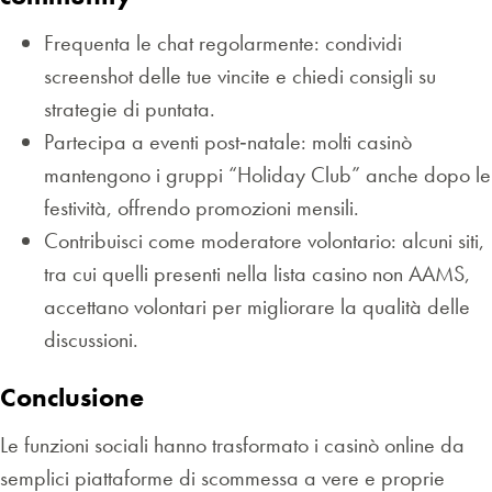
Frequenta le chat regolarmente: condividi
screenshot delle tue vincite e chiedi consigli su
strategie di puntata.
Partecipa a eventi post‑natale: molti casinò
mantengono i gruppi “Holiday Club” anche dopo le
festività, offrendo promozioni mensili.
Contribuisci come moderatore volontario: alcuni siti,
tra cui quelli presenti nella lista casino non AAMS,
accettano volontari per migliorare la qualità delle
discussioni.
Conclusione
Le funzioni sociali hanno trasformato i casinò online da
semplici piattaforme di scommessa a vere e proprie