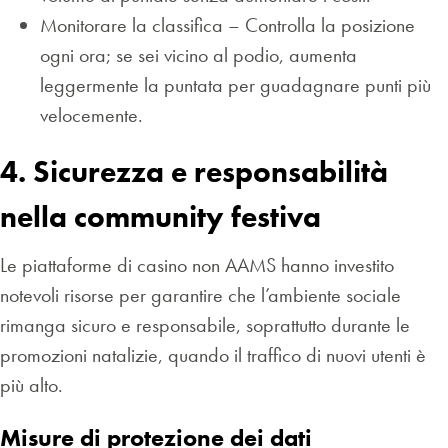
Monitorare la classifica – Controlla la posizione
ogni ora; se sei vicino al podio, aumenta
leggermente la puntata per guadagnare punti più
velocemente.
4. Sicurezza e responsabilità
nella community festiva
Le piattaforme di casino non AAMS hanno investito
notevoli risorse per garantire che l’ambiente sociale
rimanga sicuro e responsabile, soprattutto durante le
promozioni natalizie, quando il traffico di nuovi utenti è
più alto.
Misure di protezione dei dati