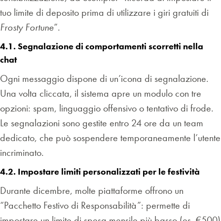
tuo limite di deposito prima di utilizzare i giri gratuiti di
Frosty Fortune
”.
4.1. Segnalazione di comportamenti scorretti nella
chat
Ogni messaggio dispone di un’icona di segnalazione.
Una volta cliccata, il sistema apre un modulo con tre
opzioni: spam, linguaggio offensivo o tentativo di frode.
Le segnalazioni sono gestite entro 24 ore da un team
dedicato, che può sospendere temporaneamente l’utente
incriminato.
4.2. Impostare limiti personalizzati per le festività
Durante dicembre, molte piattaforme offrono un
“Pacchetto Festivo di Responsabilità”: permette di
impostare un limite di spesa mensile più basso (es. €500)