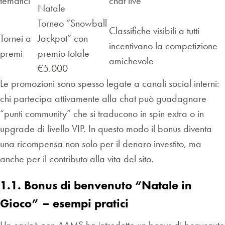
tematici
chat live
Natale
Torneo “Snowball
Classifiche visibili a tutti
Tornei a
Jackpot” con
incentivano la competizione
premi
premio totale
amichevole
€5.000
Le promozioni sono spesso legate a canali social interni:
chi partecipa attivamente alla chat può guadagnare
“punti community” che si traducono in spin extra o in
upgrade di livello VIP. In questo modo il bonus diventa
una ricompensa non solo per il denaro investito, ma
anche per il contributo alla vita del sito.
1.1. Bonus di benvenuto “Natale in
Gioco” – esempi pratici