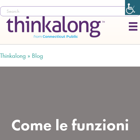
Thinkalong »
Blog
Come le funzioni