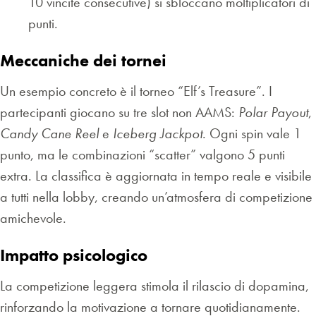
10 vincite consecutive) si sbloccano moltiplicatori di
punti.
Meccaniche dei tornei
Un esempio concreto è il torneo “Elf’s Treasure”. I
partecipanti giocano su tre slot non AAMS:
Polar Payout
,
Candy Cane Reel
e
Iceberg Jackpot
. Ogni spin vale 1
punto, ma le combinazioni “scatter” valgono 5 punti
extra. La classifica è aggiornata in tempo reale e visibile
a tutti nella lobby, creando un’atmosfera di competizione
amichevole.
Impatto psicologico
La competizione leggera stimola il rilascio di dopamina,
rinforzando la motivazione a tornare quotidianamente.