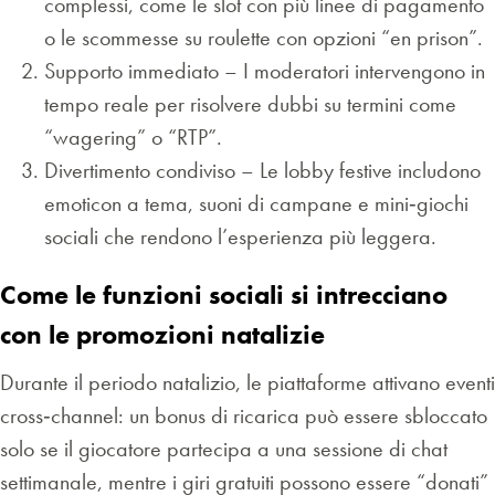
complessi, come le slot con più linee di pagamento
o le scommesse su roulette con opzioni “en prison”.
Supporto immediato – I moderatori intervengono in
tempo reale per risolvere dubbi su termini come
“wagering” o “RTP”.
Divertimento condiviso – Le lobby festive includono
emoticon a tema, suoni di campane e mini‑giochi
sociali che rendono l’esperienza più leggera.
Come le funzioni sociali si intrecciano
con le promozioni natalizie
Durante il periodo natalizio, le piattaforme attivano eventi
cross‑channel: un bonus di ricarica può essere sbloccato
solo se il giocatore partecipa a una sessione di chat
settimanale, mentre i giri gratuiti possono essere “donati”