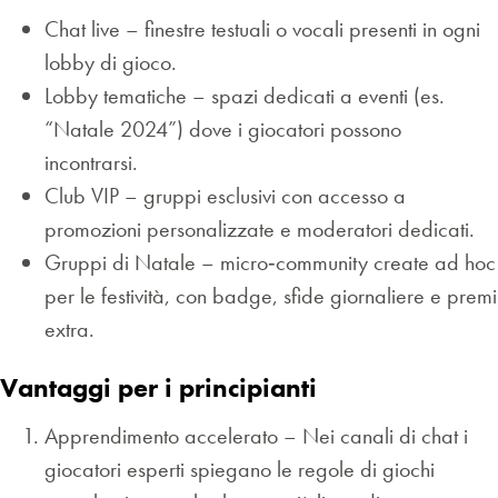
Chat live – finestre testuali o vocali presenti in ogni
lobby di gioco.
Lobby tematiche – spazi dedicati a eventi (es.
“Natale 2024”) dove i giocatori possono
incontrarsi.
Club VIP – gruppi esclusivi con accesso a
promozioni personalizzate e moderatori dedicati.
Gruppi di Natale – micro‑community create ad hoc
per le festività, con badge, sfide giornaliere e premi
extra.
Vantaggi per i principianti
Apprendimento accelerato – Nei canali di chat i
giocatori esperti spiegano le regole di giochi