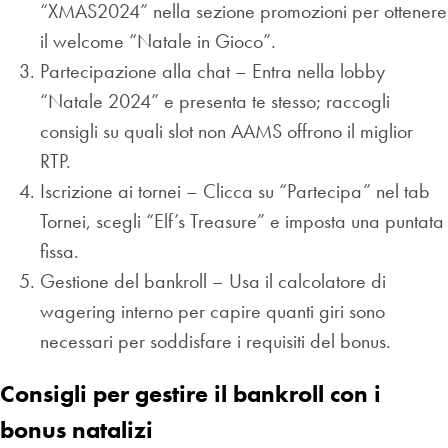
“XMAS2024” nella sezione promozioni per ottenere
il welcome “Natale in Gioco”.
Partecipazione alla chat – Entra nella lobby
“Natale 2024” e presenta te stesso; raccogli
consigli su quali slot non AAMS offrono il miglior
RTP.
Iscrizione ai tornei – Clicca su “Partecipa” nel tab
Tornei, scegli “Elf’s Treasure” e imposta una puntata
fissa.
Gestione del bankroll – Usa il calcolatore di
wagering interno per capire quanti giri sono
necessari per soddisfare i requisiti del bonus.
Consigli per gestire il bankroll con i
bonus natalizi