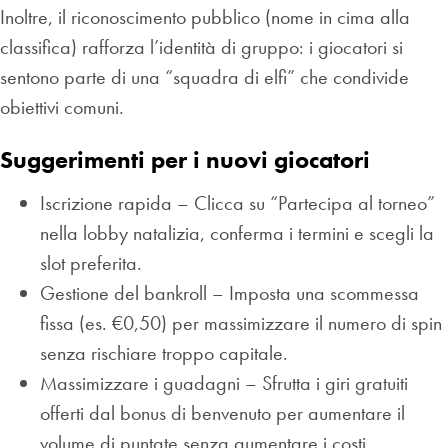
Inoltre, il riconoscimento pubblico (nome in cima alla
classifica) rafforza l’identità di gruppo: i giocatori si
sentono parte di una “squadra di elfi” che condivide
obiettivi comuni.
Suggerimenti per i nuovi giocatori
Iscrizione rapida – Clicca su “Partecipa al torneo”
nella lobby natalizia, conferma i termini e scegli la
slot preferita.
Gestione del bankroll – Imposta una scommessa
fissa (es. €0,50) per massimizzare il numero di spin
senza rischiare troppo capitale.
Massimizzare i guadagni – Sfrutta i giri gratuiti
offerti dal bonus di benvenuto per aumentare il
volume di puntate senza aumentare i costi.