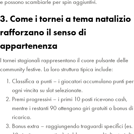
e possono scambiarle per spin aggiuntivi.
3. Come i tornei a tema natalizio
rafforzano il senso di
appartenenza
I tornei stagionali rappresentano il cuore pulsante delle
community festive. La loro struttura tipica include:
Classifica a punti – i giocatori accumulano punti per
ogni vincita su slot selezionate.
Premi progressivi – i primi 10 posti ricevono cash,
mentre i restanti 90 ottengono giri gratuiti o bonus di
ricarica.
Bonus extra – raggiungendo traguardi specifici (es.