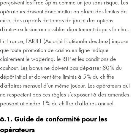
perçoivent les Free Spins comme un jeu sans risque. Les
opérateurs doivent donc mettre en place des limites de
mise, des rappels de temps de jeu et des options
d’auto‑exclusion accessibles directement depuis le chat.
En France, l’ARJEL (Autorité Nationale des Jeux) impose
que toute promotion de casino en ligne indique
clairement le wagering, le RTP et les conditions de
cashout. Les bonus ne doivent pas dépasser 30 % du
dépôt initial et doivent être limités à 5 % du chiffre
d’affaires mensuel d’un même joueur. Les opérateurs qui
ne respectent pas ces règles s’exposent à des amendes
pouvant atteindre 1 % du chiffre d’affaires annuel.
6.1. Guide de conformité pour les
opérateurs