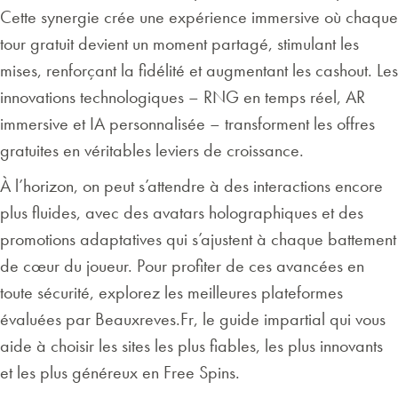
Cette synergie crée une expérience immersive où chaque
tour gratuit devient un moment partagé, stimulant les
mises, renforçant la fidélité et augmentant les cashout. Les
innovations technologiques – RNG en temps réel, AR
immersive et IA personnalisée – transforment les offres
gratuites en véritables leviers de croissance.
À l’horizon, on peut s’attendre à des interactions encore
plus fluides, avec des avatars holographiques et des
promotions adaptatives qui s’ajustent à chaque battement
de cœur du joueur. Pour profiter de ces avancées en
toute sécurité, explorez les meilleures plateformes
évaluées par Beauxreves.Fr, le guide impartial qui vous
aide à choisir les sites les plus fiables, les plus innovants
et les plus généreux en Free Spins.