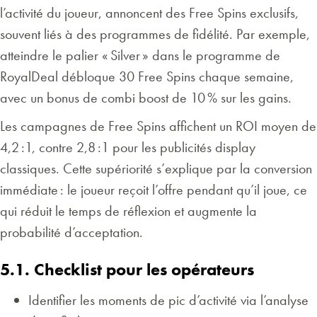
l’activité du joueur, annoncent des Free Spins exclusifs,
souvent liés à des programmes de fidélité. Par exemple,
atteindre le palier « Silver » dans le programme de
RoyalDeal débloque 30 Free Spins chaque semaine,
avec un bonus de combi boost de 10 % sur les gains.
Les campagnes de Free Spins affichent un ROI moyen de
4,2 :1, contre 2,8 :1 pour les publicités display
classiques. Cette supériorité s’explique par la conversion
immédiate : le joueur reçoit l’offre pendant qu’il joue, ce
qui réduit le temps de réflexion et augmente la
probabilité d’acceptation.
5.1. Checklist pour les opérateurs
Identifier les moments de pic d’activité via l’analyse