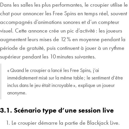
Dans les salles les plus performantes, le croupier utilise le
chat pour annoncer les Free Spins en temps réel, souvent
accompagnés d’animations sonores et d’un compteur
visuel. Cette annonce crée un pic d’activité : les joueurs
augmentent leurs mises de 12 % en moyenne pendant la
période de gratuité, puis continuent à jouer à un rythme
supérieur pendant les 10 minutes suivantes.
« Quand le croupier a lancé les Free Spins, j’ai
immédiatement misé sur la même table ; le sentiment d’être
inclus dans le jeu était incroyable », explique un joueur
anonyme.
3.1. Scénario type d’une session live
Le croupier démarre la partie de Blackjack Live.