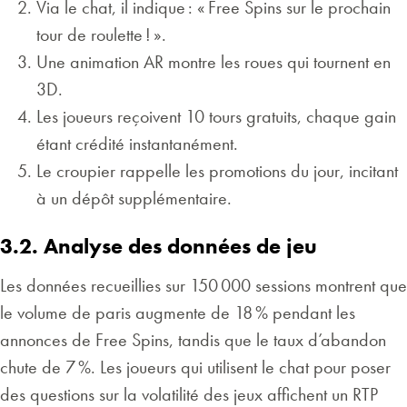
Via le chat, il indique : « Free Spins sur le prochain
tour de roulette ! ».
Une animation AR montre les roues qui tournent en
3D.
Les joueurs reçoivent 10 tours gratuits, chaque gain
étant crédité instantanément.
Le croupier rappelle les promotions du jour, incitant
à un dépôt supplémentaire.
3.2. Analyse des données de jeu
Les données recueillies sur 150 000 sessions montrent que
le volume de paris augmente de 18 % pendant les
annonces de Free Spins, tandis que le taux d’abandon
chute de 7 %. Les joueurs qui utilisent le chat pour poser
des questions sur la volatilité des jeux affichent un RTP