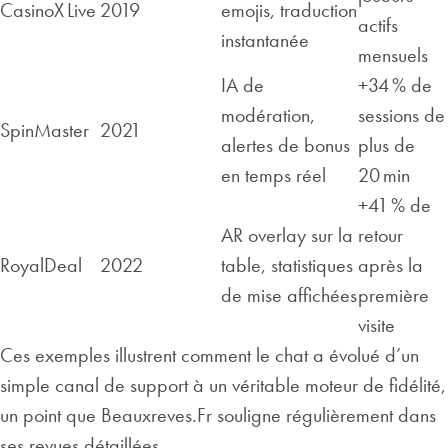
CasinoX Live
2019
emojis, traduction
actifs
instantanée
mensuels
IA de
+34 % de
modération,
sessions de
SpinMaster
2021
alertes de bonus
plus de
en temps réel
20 min
+41 % de
AR overlay sur la
retour
RoyalDeal
2022
table, statistiques
après la
de mise affichées
première
visite
Ces exemples illustrent comment le chat a évolué d’un
simple canal de support à un véritable moteur de fidélité,
un point que Beauxreves.Fr souligne régulièrement dans
ses revues détaillées.