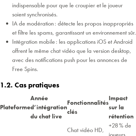
indispensable pour que le croupier et le joueur
soient synchronisés.
IA de modération : détecte les propos inappropriés
et filtre les spams, garantissant un environnement sûr.
Intégration mobile : les applications iOS et Android
offrent le même chat vidéo que la version desktop,
avec des notifications push pour les annonces de
Free Spins.
1.2. Cas pratiques
Année
Impact
Fonctionnalités
Plateforme
d’intégration
sur la
clés
du chat live
rétention
+28 % de
Chat vidéo HD,
joueurs