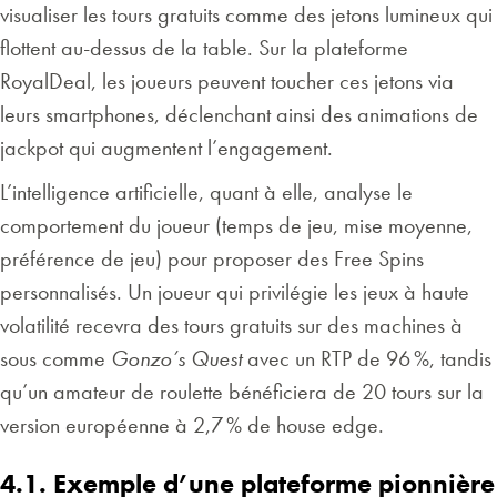
visualiser les tours gratuits comme des jetons lumineux qui
flottent au-dessus de la table. Sur la plateforme
RoyalDeal, les joueurs peuvent toucher ces jetons via
leurs smartphones, déclenchant ainsi des animations de
jackpot qui augmentent l’engagement.
L’intelligence artificielle, quant à elle, analyse le
comportement du joueur (temps de jeu, mise moyenne,
préférence de jeu) pour proposer des Free Spins
personnalisés. Un joueur qui privilégie les jeux à haute
volatilité recevra des tours gratuits sur des machines à
sous comme
Gonzo’s Quest
avec un RTP de 96 %, tandis
qu’un amateur de roulette bénéficiera de 20 tours sur la
version européenne à 2,7 % de house edge.
4.1. Exemple d’une plateforme pionnière