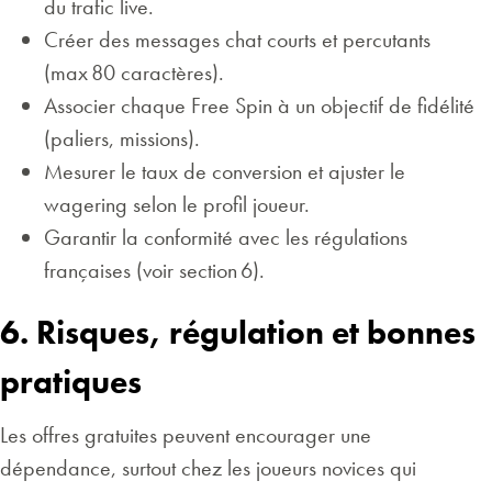
du trafic live.
Créer des messages chat courts et percutants
(max 80 caractères).
Associer chaque Free Spin à un objectif de fidélité
(paliers, missions).
Mesurer le taux de conversion et ajuster le
wagering selon le profil joueur.
Garantir la conformité avec les régulations
françaises (voir section 6).
6. Risques, régulation et bonnes
pratiques
Les offres gratuites peuvent encourager une
dépendance, surtout chez les joueurs novices qui