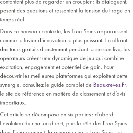
contentent plus de regarder un croupier ; ils dialoguent,
posent des questions et ressentent la tension du tirage en
temps réel.
Dans ce nouveau contexte, les Free Spins apparaissent
comme le levier d’innovation le plus puissant. En offrant
des tours gratuits directement pendant la session live, les
opérateurs créent une dynamique de jeu qui combine
excitation, engagement et potentiel de gain. Pour
découvrir les meilleures plateformes qui exploitent cette
synergie, consultez le guide complet de
Beauxreves.Fr
,
le site de référence en matière de classement et d’avis
impartiaux.
Cet article se décompose en six parties : d’abord
l’évolution du chat en direct, puis le rôle des Free Spins
dans l’engagement, la synergie chat + Free Spins, les