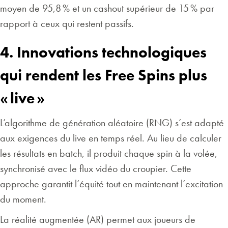
moyen de 95,8 % et un cashout supérieur de 15 % par
rapport à ceux qui restent passifs.
4. Innovations technologiques
qui rendent les Free Spins plus
« live »
L’algorithme de génération aléatoire (RNG) s’est adapté
aux exigences du live en temps réel. Au lieu de calculer
les résultats en batch, il produit chaque spin à la volée,
synchronisé avec le flux vidéo du croupier. Cette
approche garantit l’équité tout en maintenant l’excitation
du moment.
La réalité augmentée (AR) permet aux joueurs de