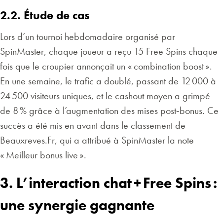
2.2. Étude de cas
Lors d’un tournoi hebdomadaire organisé par
SpinMaster, chaque joueur a reçu 15 Free Spins chaque
fois que le croupier annonçait un « combination boost ».
En une semaine, le trafic a doublé, passant de 12 000 à
24 500 visiteurs uniques, et le cashout moyen a grimpé
de 8 % grâce à l’augmentation des mises post‑bonus. Ce
succès a été mis en avant dans le classement de
Beauxreves.Fr, qui a attribué à SpinMaster la note
« Meilleur bonus live ».
3. L’interaction chat + Free Spins :
une synergie gagnante