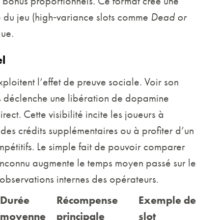
s bonus proportionnels. Ce format crée une
té du jeu (high‑variance slots comme
Dead or
que.
el
xploitent l’effet de preuve sociale. Voir son
s déclenche une libération de dopamine
ct. Cette visibilité incite les joueurs à
 des crédits supplémentaires ou à profiter d’un
pétitifs. Le simple fait de pouvoir comparer
 inconnu augmente le temps moyen passé sur le
observations internes des opérateurs.
Durée
Récompense
Exemple de
moyenne
principale
slot