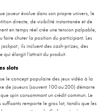
ue joueur évolue dans son propre univers, le
ition directe, de visibilité instantanée et de
ent en temps réel crée une tension palpable,
faire chuter la position du participant. Les
 jackpot ; ils incluent des cash‑prizes, des
 qui élargit l’attrait du produit.
es slots
se le concept populaire des jeux vidéo à la
ixe de joueurs (souvent 100 ou 200) démarre
haque spin consommant un crédit commun. Le
 suffisants remporte le gros lot, tandis que les