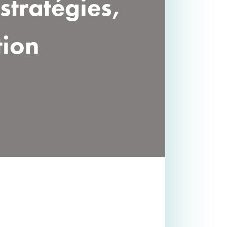
stratégies,
tion