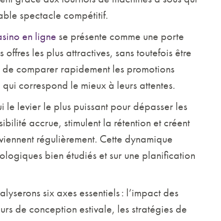
table spectacle compétitif.
asino en ligne
se présente comme une porte
offres les plus attractives, sans toutefois être
rs de comparer rapidement les promotions
e qui correspond le mieux à leurs attentes.
i le levier le plus puissant pour dépasser les
isibilité accrue, stimulent la rétention et créent
viennent régulièrement. Cette dynamique
logiques bien étudiés et sur une planification
lyserons six axes essentiels : l’impact des
urs de conception estivale, les stratégies de