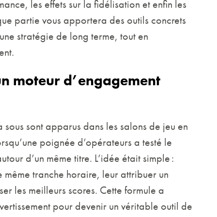
ce, les effets sur la fidélisation et enfin les
ue partie vous apportera des outils concrets
ne stratégie de long terme, tout en
ent.
: un moteur d’engagement
à sous sont apparus dans les salons de jeu en
rsqu’une poignée d’opérateurs a testé le
tour d’un même titre. L’idée était simple :
e même tranche horaire, leur attribuer un
er les meilleurs scores. Cette formule a
ertissement pour devenir un véritable outil de