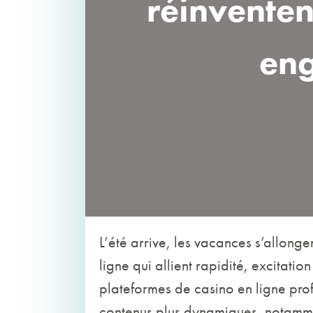
réinventen
eng
L’été arrive, les vacances s’allonge
ligne qui allient rapidité, excitatio
plateformes de casino en ligne pro
contenus plus dynamiques, notamme