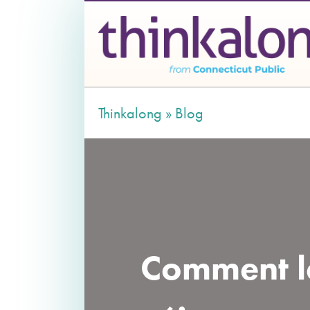
Thinkalong »
Blog
Comment le