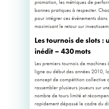
promotion, les métriques de performan
bonnes pratiques à respecter. Chaq
pour intégrer ces événements dans u
maximisant le retour sur investissem
Les tournois de slots 
inédit – 430 mots
Les premiers tournois de machines 
ligne au début des années 2010, lo
concept de compétition collective au
rassembler plusieurs joueurs sur un
nombre de tours limité et récompens
rapidement dépassé le cadre du div