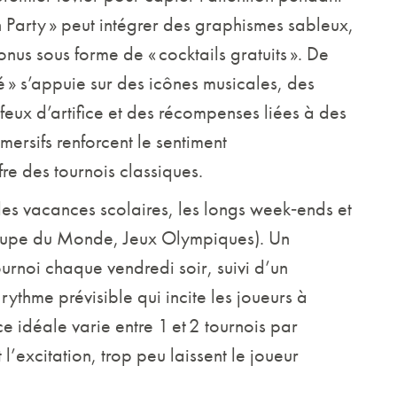
 Party » peut intégrer des graphismes sableux,
nus sous forme de « cocktails gratuits ». De
 » s’appuie sur des icônes musicales, des
eux d’artifice et des récompenses liées à des
mersifs renforcent le sentiment
fre des tournois classiques.
 les vacances scolaires, les longs week‑ends et
Coupe du Monde, Jeux Olympiques). Un
urnoi chaque vendredi soir, suivi d’un
rythme prévisible qui incite les joueurs à
e idéale varie entre 1 et 2 tournois par
l’excitation, trop peu laissent le joueur