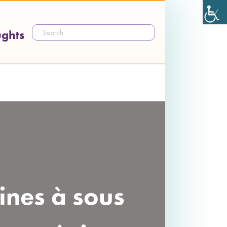
ughts
ines à sous