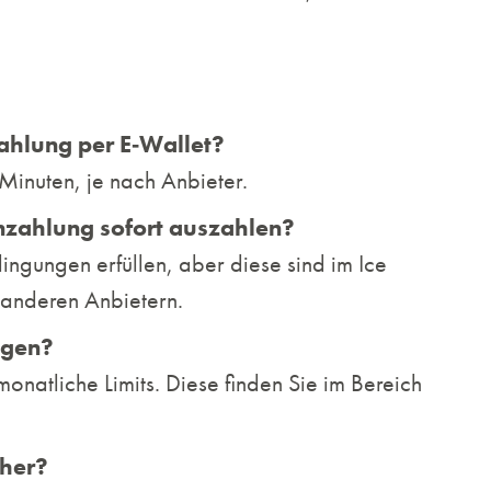
ahlung per E‑Wallet?
Minuten, je nach Anbieter.
nzahlung sofort auszahlen?
ngungen erfüllen, aber diese sind im Ice
i anderen Anbietern.
ngen?
monatliche Limits. Diese finden Sie im Bereich
cher?