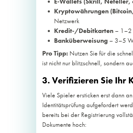
E‑Wallets (Skrill, Neteller
Kryptowährungen (Bitcoin
Netzwerk
Kredit‑/Debitkarten
– 1–2 W
Banküberweisung
– 3–5 Wer
Pro Tipp:
Nutzen Sie für die schne
ist nicht nur blitzschnell, sondern 
3. Verifizieren Sie Ihr
Viele Spieler ersticken erst dann a
Identitätsprüfung aufgefordert werd
bereits bei der Registrierung vollst
Dokumente hoch: