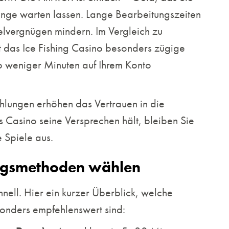
ange warten lassen. Lange Bearbeitungszeiten
elvergnügen mindern. Im Vergleich zu
et das Ice Fishing Casino besonders zügige
b weniger Minuten auf Ihrem Konto
ahlungen erhöhen das Vertrauen in die
s Casino seine Versprechen hält, bleiben Sie
 Spiele aus.
ungsmethoden wählen
hnell. Hier ein kurzer Überblick, welche
sonders empfehlenswert sind: