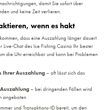
nachrichtigungen, damit Sie sofort über
en und keine Zeit verlieren.
aktieren, wenn es hakt
orkommen, dass eine Auszahlung länger dauert
er Live‑Chat des Ice Fishing Casino Ihr bester
 um die Uhr erreichbar und kann bei Problemen
s Ihrer Auszahlung
– oft lässt sich das
s‑Auszahlung
– bei dringenden Fällen wird
ren angeboten
mmer und Transaktions‑ID bereit, um den