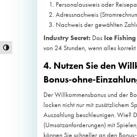
Personalausweis oder Reisepa
Adressnachweis (Stromrechnu
Nachweis der gewählten Zah
Industry Secret:
Das
Ice Fishing
von 24 Stunden, wenn alles korrekt
Toggle High Contrast
4. Nutzen Sie den Wi
Bonus‑ohne‑Einzahlun
Der Willkommensbonus und der Bon
locken nicht nur mit zusätzlichem 
Auszahlung beschleunigen. Wie? D
(Umsatzanforderungen) mit Spielen
können Sie schneller an den Bonu