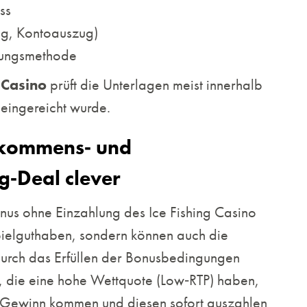
ss
ng, Kontoauszug)
lungsmethode
 Casino
prüft die Unterlagen meist innerhalb
 eingereicht wurde.
llkommens‑ und
g‑Deal clever
us ohne Einzahlung des Ice Fishing Casino
Spielguthaben, sondern können auch die
urch das Erfüllen der Bonusbedingungen
, die eine hohe Wettquote (Low‑RTP) haben,
s‑Gewinn kommen und diesen sofort auszahlen