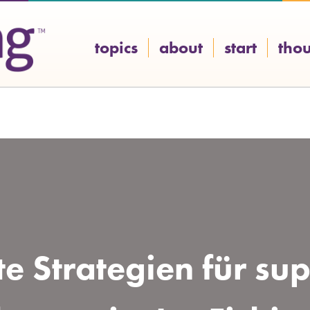
topics
about
start
tho
e Strategien für sup