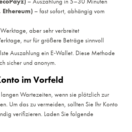
, ecoPayz)
– Auszahlung in 5–30 Minuten
, Ethereum)
– fast sofort, abhängig vom
erktage, aber sehr verbreitet
ktage, nur für größere Beträge sinnvoll
llste Auszahlung ein E‑Wallet. Diese Methode
auch sicher und anonym.
 Konto im Vorfeld
n langen Wartezeiten, wenn sie plötzlich zur
en. Um das zu vermeiden, sollten Sie Ihr Konto
ändig verifizieren. Laden Sie folgende