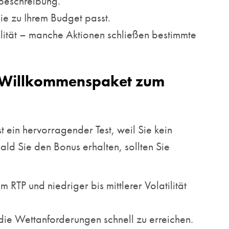
lbeschreibung.
die zu Ihrem Budget passt.
lität – manche Aktionen schließen bestimmte
m Willkommenspaket zum
 ein hervorragender Test, weil Sie kein
ld Sie den Bonus erhalten, sollten Sie
 RTP und niedriger bis mittlerer Volatilität
die Wettanforderungen schnell zu erreichen.