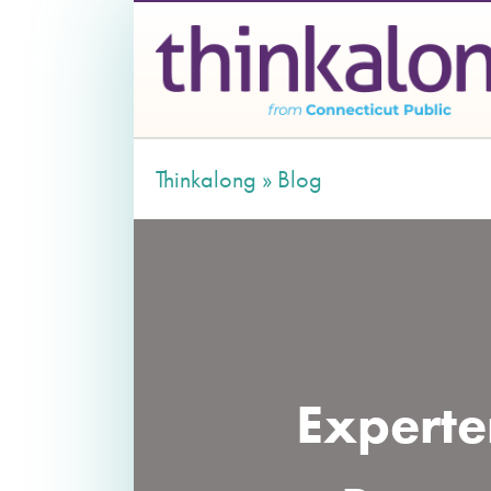
Thinkalong »
Blog
Experte