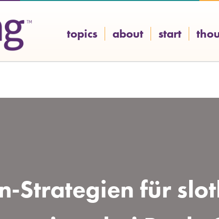
topics
about
start
tho
n‑Strategien für slot