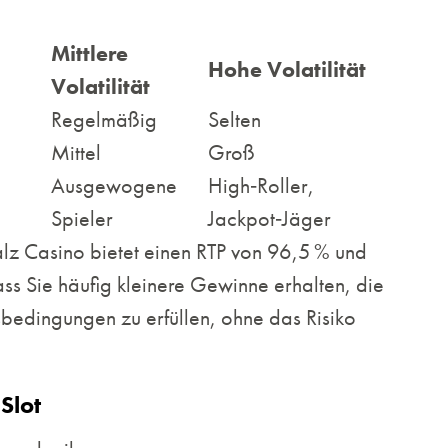
Mittlere
Hohe Volatilität
Volatilität
Regelmäßig
Selten
Mittel
Groß
Ausgewogene
High‑Roller,
Spieler
Jackpot‑Jäger
lz Casino bietet einen RTP von 96,5 % und
dass Sie häufig kleinere Gewinne erhalten, die
sbedingungen zu erfüllen, ohne das Risiko
Slot