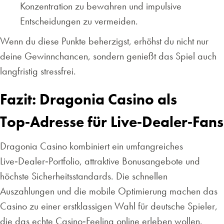
Konzentration zu bewahren und impulsive
Entscheidungen zu vermeiden.
Wenn du diese Punkte beherzigst, erhöhst du nicht nur
deine Gewinnchancen, sondern genießt das Spiel auch
langfristig stressfrei.
Fazit: Dragonia Casino als
Top‑Adresse für Live‑Dealer‑Fans
Dragonia Casino kombiniert ein umfangreiches
Live‑Dealer‑Portfolio, attraktive Bonusangebote und
höchste Sicherheitsstandards. Die schnellen
Auszahlungen und die mobile Optimierung machen das
Casino zu einer erstklassigen Wahl für deutsche Spieler,
die das echte Casino‑Feeling online erleben wollen.