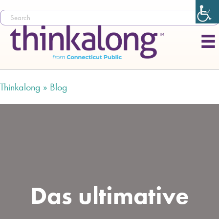
Thinkalong »
Blog
Das ultimative