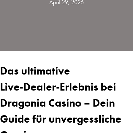
April 29, 2026
Das ultimative
Live‑Dealer‑Erlebnis bei
Dragonia Casino – Dein
Guide für unvergessliche