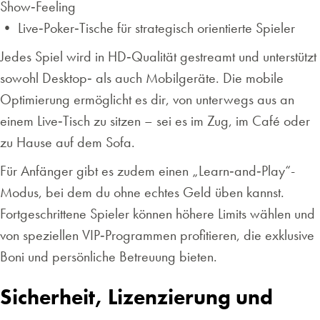
Show‑Feeling
• Live‑Poker‑Tische für strategisch orientierte Spieler
Jedes Spiel wird in HD‑Qualität gestreamt und unterstützt
sowohl Desktop‑ als auch Mobilgeräte. Die mobile
Optimierung ermöglicht es dir, von unterwegs aus an
einem Live‑Tisch zu sitzen – sei es im Zug, im Café oder
zu Hause auf dem Sofa.
Für Anfänger gibt es zudem einen „Learn‑and‑Play“-
Modus, bei dem du ohne echtes Geld üben kannst.
Fortgeschrittene Spieler können höhere Limits wählen und
von speziellen VIP‑Programmen profitieren, die exklusive
Boni und persönliche Betreuung bieten.
Sicherheit, Lizenzierung und