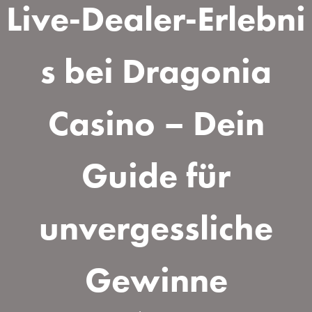
Live‑Dealer‑Erlebni
s bei Dragonia
Casino – Dein
Guide für
unvergessliche
Gewinne