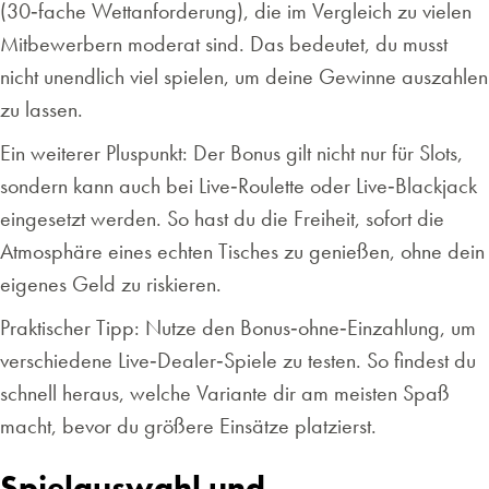
(30‑fache Wettanforderung), die im Vergleich zu vielen
Mitbewerbern moderat sind. Das bedeutet, du musst
nicht unendlich viel spielen, um deine Gewinne auszahlen
zu lassen.
Ein weiterer Pluspunkt: Der Bonus gilt nicht nur für Slots,
sondern kann auch bei Live‑Roulette oder Live‑Blackjack
eingesetzt werden. So hast du die Freiheit, sofort die
Atmosphäre eines echten Tisches zu genießen, ohne dein
eigenes Geld zu riskieren.
Praktischer Tipp: Nutze den Bonus‑ohne‑Einzahlung, um
verschiedene Live‑Dealer‑Spiele zu testen. So findest du
schnell heraus, welche Variante dir am meisten Spaß
macht, bevor du größere Einsätze platzierst.
Spielauswahl und