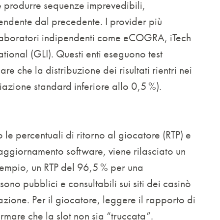
e produrre sequenze imprevedibili,
endente dal precedente. I provider più
a laboratori indipendenti come eCOGRA, iTech
ional (GLI). Questi enti eseguono test
icare che la distribuzione dei risultati rientri nei
viazione standard inferiore allo 0,5 %).
 le percentuali di ritorno al giocatore (RTP) e
 aggiornamento software, viene rilasciato un
sempio, un RTP del 96,5 % per una
ono pubblici e consultabili sui siti dei casinò
cazione. Per il giocatore, leggere il rapporto di
rmare che la slot non sia “truccata”.