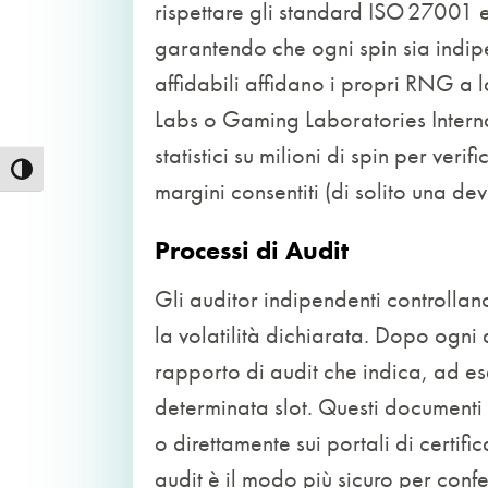
rispettare gli standard ISO 27001 
garantendo che ogni spin sia indip
affidabili affidano i propri RNG 
Labs o Gaming Laboratories Internat
statistici su milioni di spin per verif
Toggle High Contrast
margini consentiti (di solito una de
Processi di Audit
Gli auditor indipendenti controllano
la volatilità dichiarata. Dopo ogni
rapporto di audit che indica, ad e
determinata slot. Questi documenti s
o direttamente sui portali di certifi
audit è il modo più sicuro per confe