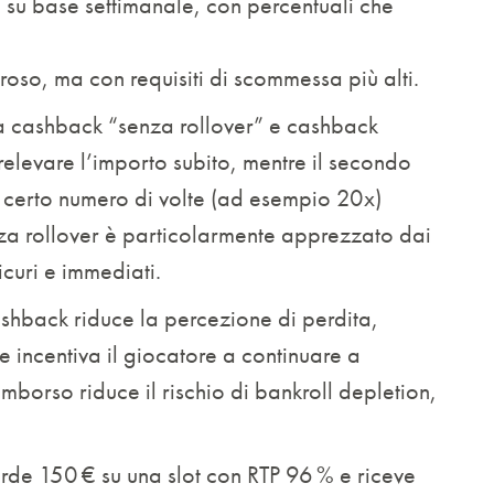
o su base settimanale, con percentuali che
roso, ma con requisiti di scommessa più alti.
tra cashback “senza rollover” e cashback
relevare l’importo subito, mentre il secondo
n certo numero di volte (ad esempio 20x)
nza rollover è particolarmente apprezzato dai
curi e immediati.
cashback riduce la percezione di perdita,
e incentiva il giocatore a continuare a
mborso riduce il rischio di bankroll depletion,
de 150 € su una slot con RTP 96 % e riceve