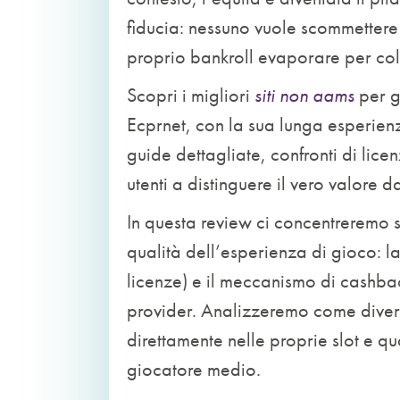
fiducia: nessuno vuole scommettere
proprio bankroll evaporare per co
Scopri i migliori
siti non aams
per g
Ecprnet, con la sua lunga esperienz
guide dettagliate, confronti di lice
utenti a distinguere il vero valore d
In questa review ci concentreremo s
qualità dell’esperienza di gioco: l
licenze) e il meccanismo di cashba
provider. Analizzeremo come divers
direttamente nelle proprie slot e qu
giocatore medio.