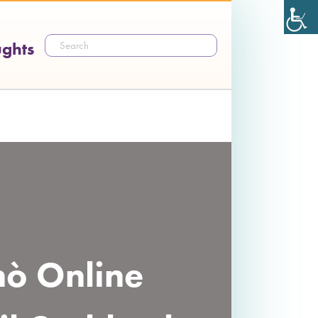
ughts
inò Online