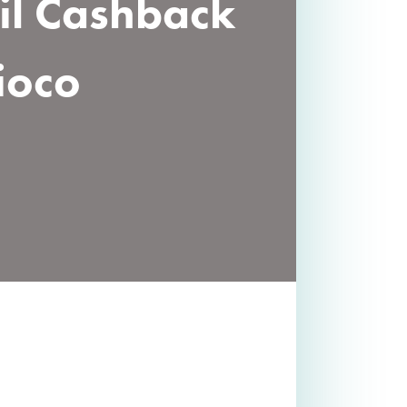
il Cashback
ioco