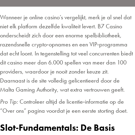
Wanneer je online casino’s vergelijkt, merk je al snel dat
niet elk platform dezelfde kwaliteit levert. B7 Casino
onderscheidt zich door een enorme spelbibliotheek,
razendsnelle crypto‑opnames en een VIP‑programma
dat echt loont. In tegenstelling tot veel concurrenten biedt
dit casino meer dan 6.000 spellen van meer dan 100
providers, waardoor je nooit zonder keuze zit.
Daarnaast is de site volledig gelicentieerd door de
Malta Gaming Authority, wat extra vertrouwen geeft.
Pro Tip:
Controleer altijd de licentie‑informatie op de
“Over ons” pagina voordat je een eerste storting doet.
Slot‑Fundamentals: De Basis