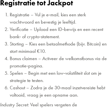
Registratie tot Jackpot
Registratie – Vul je e‑mail, kies een sterk
wachtwoord en bevestig je leeftijd.
Verificatie – Upload een ID‑bewijs en een recent
bank‑ of crypto‑statement.
Storting – Kies een betaalmethode (bijv. Bitcoin) en
stort minimaal €10.
Bonus claimen – Activeer de welkomstbonus via de
promotie‑pagina.
Spelen – Begin met een low‑volatiliteit slot om je
strategie te testen.
Cashout – Zodra je de 30‑maal inzetvereiste hebt
voltooid, vraag je een opname aan.
Industry Secret:
Veel spelers vergeten de