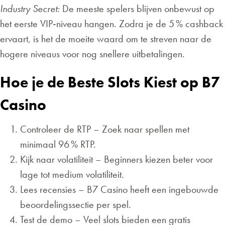
Industry Secret:
De meeste spelers blijven onbewust op
het eerste VIP‑niveau hangen. Zodra je de 5 % cashback
ervaart, is het de moeite waard om te streven naar de
hogere niveaus voor nog snellere uitbetalingen.
Hoe je de Beste Slots Kiest op B7
Casino
Controleer de RTP – Zoek naar spellen met
minimaal 96 % RTP.
Kijk naar volatiliteit – Beginners kiezen beter voor
lage tot medium volatiliteit.
Lees recensies – B7 Casino heeft een ingebouwde
beoordelingssectie per spel.
Test de demo – Veel slots bieden een gratis