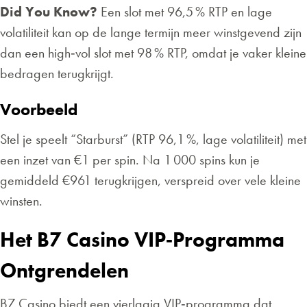
Did You Know?
Een slot met 96,5 % RTP en lage
volatiliteit kan op de lange termijn meer winstgevend zijn
dan een high‑vol slot met 98 % RTP, omdat je vaker kleine
bedragen terugkrijgt.
Voorbeeld
Stel je speelt “Starburst” (RTP 96,1 %, lage volatiliteit) met
een inzet van €1 per spin. Na 1 000 spins kun je
gemiddeld €961 terugkrijgen, verspreid over vele kleine
winsten.
Het B7 Casino VIP‑Programma
Ontgrendelen
B7 Casino biedt een vierlagig VIP‑programma dat