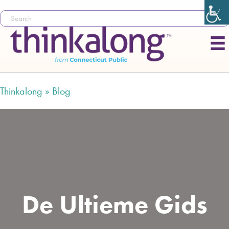
Thinkalong »
Blog
De Ultieme Gids