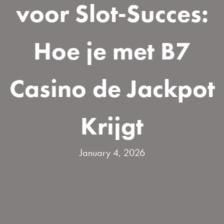
voor Slot‑Succes:
Hoe je met B7
Casino de Jackpot
Krijgt
January 4, 2026