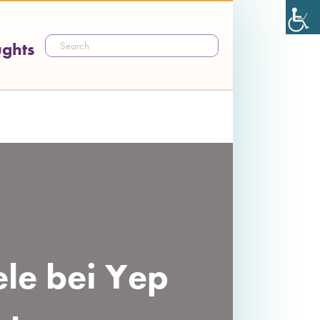
ughts
ele bei Yep