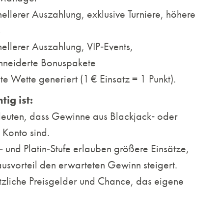
ellerer Auszahlung, exklusive Turniere, höhere
s
ellerer Auszahlung, VIP‑Events,
neiderte Bonuspakete
e Wette generiert (1 € Einsatz = 1 Punkt).
ig ist:
euten, dass Gewinne aus Blackjack‑ oder
 Konto sind.
 und Platin‑Stufe erlauben größere Einsätze,
usvorteil den erwarteten Gewinn steigert.
tzliche Preisgelder und Chance, das eigene