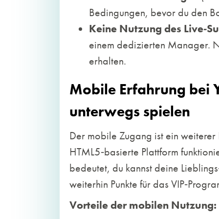
Bedingungen, bevor du den Bo
Keine Nutzung des Live‑S
einem dedizierten Manager. Nu
erhalten.
Mobile Erfahrung bei Y
unterwegs spielen
Der mobile Zugang ist ein weiterer
HTML5‑basierte Plattform funktioni
bedeutet, du kannst deine Lieblings
weiterhin Punkte für das VIP‑Prog
Vorteile der mobilen Nutzung: