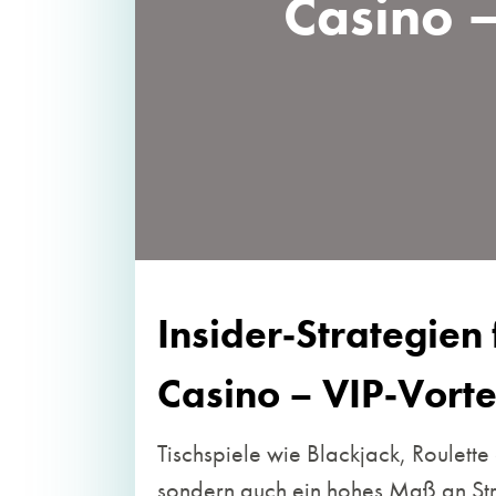
Casino –
Insider‑Strategien 
Casino – VIP‑Vorte
Tischspiele wie Blackjack, Roulette
sondern auch ein hohes Maß an Stra