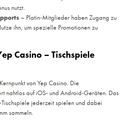
nus nutzt.
upports
– Platin‑Mitglieder haben Zugang zu
tze ihn, um spezielle Promotionen zu
ep Casino – Tischspiele
 Kernpunkt von Yep Casino. Die
ert nahtlos auf iOS‑ und Android‑Geräten. Das
‑Tischspiele jederzeit spielen und dabei
ramm sammeln.