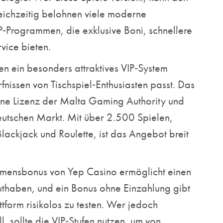
leichzeitig belohnen viele moderne
IP‑Programmen, die exklusive Boni, schnellere
vice bieten.
ren ein besonders attraktives VIP‑System
nissen von Tischspiel‑Enthusiasten passt. Das
 eine Lizenz der Malta Gaming Authority und
deutschen Markt. Mit über 2.500 Spielen,
lackjack und Roulette, ist das Angebot breit
ommensbonus von Yep Casino ermöglicht einen
Guthaben, und ein Bonus ohne Einzahlung gibt
tform risikolos zu testen. Wer jedoch
ll, sollte die VIP‑Stufen nutzen, um von