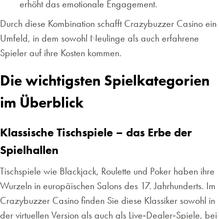
erhöht das emotionale Engagement.
Durch diese Kombination schafft Crazybuzzer Casino ein
Umfeld, in dem sowohl Neulinge als auch erfahrene
Spieler auf ihre Kosten kommen.
Die wichtigsten Spielkategorien
im Überblick
Klassische Tischspiele – das Erbe der
Spielhallen
Tischspiele wie Blackjack, Roulette und Poker haben ihre
Wurzeln in europäischen Salons des 17. Jahrhunderts. Im
Crazybuzzer Casino finden Sie diese Klassiker sowohl in
der virtuellen Version als auch als Live‑Dealer‑Spiele, bei