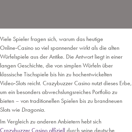
Viele Spieler fragen sich, warum das heutige
Online‑Casino so viel spannender wirkt als die alten
Würfelspiele aus der Antike. Die Antwort liegt in einer
langen Geschichte, die von simplen Würfeln über
klassische Tischspiele bis hin zu hochentwickelten
Video‑Slots reicht. Crazybuzzer Casino nutzt dieses Erbe,
um ein besonders abwechslungsreiches Portfolio zu
bieten – von traditionellen Spielen bis zu brandneuen
Slots wie
Dragonia
.
Im Vergleich zu anderen Anbietern hebt sich
Crazybuzzer Casino offiziell
durch seine deutsche