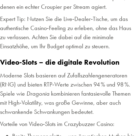
denen ein echter Croupier per Stream agiert.
Expert Tip: Nutzen Sie die Live‑Dealer‑Tische, um das
authentische Casino‑Feeling zu erleben, ohne das Haus
zu verlassen. Achten Sie dabei auf die minimale
Einsatzhöhe, um Ihr Budget optimal zu steuern.
Video‑Slots – die digitale Revolution
Moderne Slots basieren auf Zufallszahlengeneratoren
(RNG) und bieten RTP‑Werte zwischen 94 % und 98 %.
Spiele wie
Dragonia
kombinieren fantasievolle Themen
mit High‑Volatility, was große Gewinne, aber auch
schwankende Schwankungen bedeutet.
Vorteile von Video‑Slots im Crazybuzzer Casino: