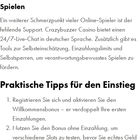
Spielen
Ein weiterer Schmerzpunkt vieler Online‑Spieler ist der
fehlende Support. Crazybuzzer Casino bietet einen
24/7‑Live‑Chat in deutscher Sprache. Zusätzlich gibt es
Tools zur Selbsteinschätzung, Einzahlungslimits und
Selbstsperren, um verantwortungsbewusstes Spielen zu
fördern.
Praktische Tipps für den Einstieg
Registrieren Sie sich und aktivieren Sie den
Willkommensbonus – er verdoppelt Ihre ersten
Einzahlungen.
Nutzen Sie den Bonus ohne Einzahlung, um
verschiedene Slots zu testen, bevor Sie echtes Geld