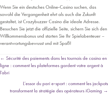
Wenn Sie ein deutsches Online‑Casino suchen, das
sowohl die Vergangenheit ehrt als auch die Zukunft
gestaltet, ist Crazybuzzer Casino die ideale Adresse.
Besuchen Sie jetzt die offizielle Seite, sichern Sie sich den
Willkommensbonus und starten Sie Ihr Spielabenteuer –
verantwortungsbewusst und mit Spaß!
Posts
← Sécurité des paiements dans les tournois de casino en
ligne : comment les plateformes gardent votre argent à
navigation
l’abri
L’essor du pari e‑sport : comment les jackpots
transforment la stratégie des opérateurs iGaming →