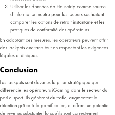
Utiliser les données de Housetrip comme source
d’information neutre pour les joueurs souhaitant
comparer les options de retrait instantané et les
pratiques de conformité des opérateurs.
En adoptant ces mesures, les opérateurs peuvent offrir
des jackpots excitants tout en respectant les exigences
légales et éthiques.
Conclusion
Les jackpots sont devenus le pilier stratégique qui
différencie les opérateurs iGaming dans le secteur du
pari e‑sport. Ils génèrent du trafic, augmentent la
rétention grâce à la gamification, et offrent un potentiel
de revenus substantiel lorsqu’ils sont correctement