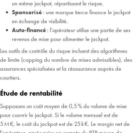
un même jackpot, répartissant le risque.
Sponsorisé
: une marque tierce finance le jackpot
en échange de visibilité.
Auto‑financé
: l’opérateur utilise une partie de ses
revenus de mise pour alimenter le jackpot.
Les outils de contrôle du risque incluent des algorithmes
de limite (capping du nombre de mises admissibles), des
assurances spécialisées et la réassurance auprès de
courtiers.
Étude de rentabilité
Supposons un coût moyen de 0,5 % du volume de mise
pour couvrir le jackpot. Si le volume mensuel est de
5 M €, le coût du jackpot est de 25 k €. Le margin net de
l’opérateur, après prise en compte du RTP moyen de