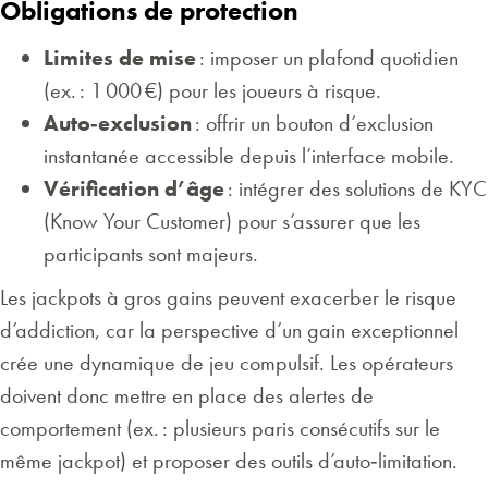
Obligations de protection
Limites de mise
: imposer un plafond quotidien
(ex. : 1 000 €) pour les joueurs à risque.
Auto‑exclusion
: offrir un bouton d’exclusion
instantanée accessible depuis l’interface mobile.
Vérification d’âge
: intégrer des solutions de KYC
(Know Your Customer) pour s’assurer que les
participants sont majeurs.
Les jackpots à gros gains peuvent exacerber le risque
d’addiction, car la perspective d’un gain exceptionnel
crée une dynamique de jeu compulsif. Les opérateurs
doivent donc mettre en place des alertes de
comportement (ex. : plusieurs paris consécutifs sur le
même jackpot) et proposer des outils d’auto‑limitation.