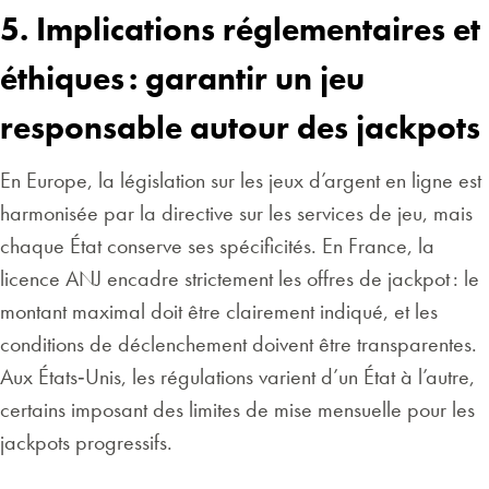
5. Implications réglementaires et
éthiques : garantir un jeu
responsable autour des jackpots
En Europe, la législation sur les jeux d’argent en ligne est
harmonisée par la directive sur les services de jeu, mais
chaque État conserve ses spécificités. En France, la
licence ANJ encadre strictement les offres de jackpot : le
montant maximal doit être clairement indiqué, et les
conditions de déclenchement doivent être transparentes.
Aux États‑Unis, les régulations varient d’un État à l’autre,
certains imposant des limites de mise mensuelle pour les
jackpots progressifs.