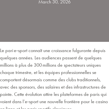
March 30, 2026
Le pari e‑sport connaît une croissance fulgurante depuis
quelques années. Les audiences passent de quelques
millions à plus de 300 millions de spectateurs uniques
chaque trimestre, et les équipes professionnelles se
comportent désormais comme des clubs traditionnels,
avec des sponsors, des salaires et des infrastructures de
pointe. Cette évolution attire les plateformes de paris qui
voient dans l’e‑sport une nouvelle frontière pour le casino
en ligne et les paris sportifs classiques.