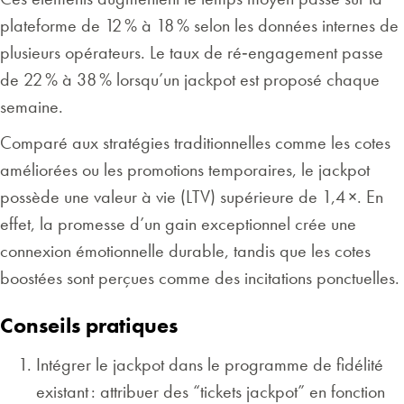
plateforme de 12 % à 18 % selon les données internes de
plusieurs opérateurs. Le taux de ré‑engagement passe
de 22 % à 38 % lorsqu’un jackpot est proposé chaque
semaine.
Comparé aux stratégies traditionnelles comme les cotes
améliorées ou les promotions temporaires, le jackpot
possède une valeur à vie (LTV) supérieure de 1,4 ×. En
effet, la promesse d’un gain exceptionnel crée une
connexion émotionnelle durable, tandis que les cotes
boostées sont perçues comme des incitations ponctuelles.
Conseils pratiques
Intégrer le jackpot dans le programme de fidélité
existant : attribuer des “tickets jackpot” en fonction