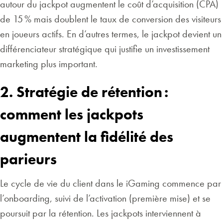
autour du jackpot augmentent le coût d’acquisition (CPA)
de 15 % mais doublent le taux de conversion des visiteurs
en joueurs actifs. En d’autres termes, le jackpot devient un
différenciateur stratégique qui justifie un investissement
marketing plus important.
2. Stratégie de rétention :
comment les jackpots
augmentent la fidélité des
parieurs
Le cycle de vie du client dans le iGaming commence par
l’onboarding, suivi de l’activation (première mise) et se
poursuit par la rétention. Les jackpots interviennent à