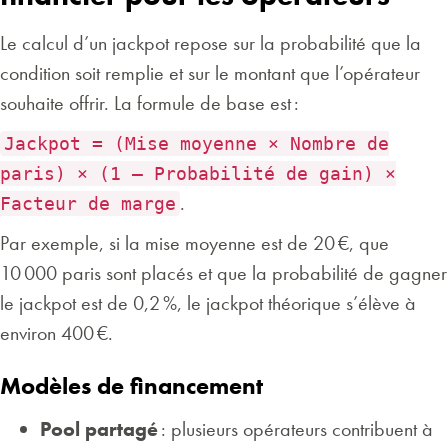
Le calcul d’un jackpot repose sur la probabilité que la
condition soit remplie et sur le montant que l’opérateur
souhaite offrir. La formule de base est :
Jackpot = (Mise moyenne × Nombre de
paris) × (1 – Probabilité de gain) ×
.
Facteur de marge
Par exemple, si la mise moyenne est de 20 €, que
10 000 paris sont placés et que la probabilité de gagner
le jackpot est de 0,2 %, le jackpot théorique s’élève à
environ 400 €.
Modèles de financement
Pool partagé
: plusieurs opérateurs contribuent à