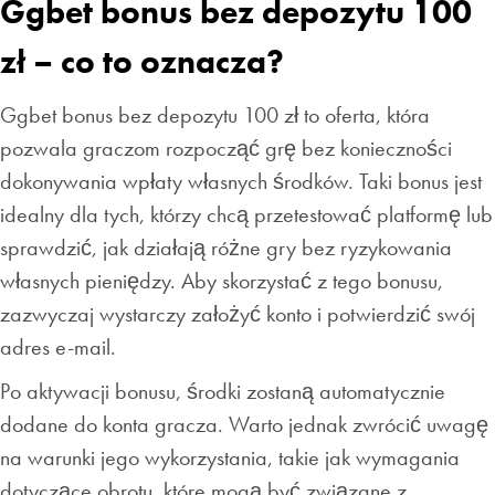
Ggbet bonus bez depozytu 100
zł – co to oznacza?
Ggbet bonus bez depozytu 100 zł to oferta, która
pozwala graczom rozpocząć grę bez konieczności
dokonywania wpłaty własnych środków. Taki bonus jest
idealny dla tych, którzy chcą przetestować platformę lub
sprawdzić, jak działają różne gry bez ryzykowania
własnych pieniędzy. Aby skorzystać z tego bonusu,
zazwyczaj wystarczy założyć konto i potwierdzić swój
adres e-mail.
Po aktywacji bonusu, środki zostaną automatycznie
dodane do konta gracza. Warto jednak zwrócić uwagę
na warunki jego wykorzystania, takie jak wymagania
dotyczące obrotu, które mogą być związane z