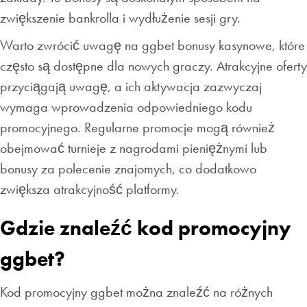
zwiększenie bankrolla i wydłużenie sesji gry.
Warto zwrócić uwagę na ggbet bonusy kasynowe, które
często są dostępne dla nowych graczy. Atrakcyjne oferty
przyciągają uwagę, a ich aktywacja zazwyczaj
wymaga wprowadzenia odpowiedniego kodu
promocyjnego. Regularne promocje mogą również
obejmować turnieje z nagrodami pieniężnymi lub
bonusy za polecenie znajomych, co dodatkowo
zwiększa atrakcyjność platformy.
Gdzie znaleźć kod promocyjny
ggbet?
Kod promocyjny ggbet można znaleźć na różnych