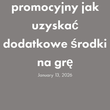
promocyjny jak
uzyskać
dodatkowe środki
na grę
January 13, 2026