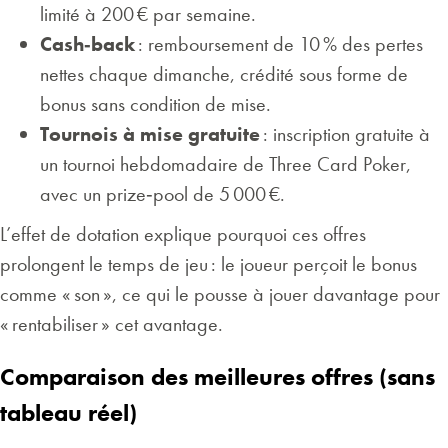
limité à 200 € par semaine.
Cash‑back
: remboursement de 10 % des pertes
nettes chaque dimanche, crédité sous forme de
bonus sans condition de mise.
Tournois à mise gratuite
: inscription gratuite à
un tournoi hebdomadaire de Three Card Poker,
avec un prize‑pool de 5 000 €.
L’effet de dotation explique pourquoi ces offres
prolongent le temps de jeu : le joueur perçoit le bonus
comme « son », ce qui le pousse à jouer davantage pour
« rentabiliser » cet avantage.
Comparaison des meilleures offres (sans
tableau réel)