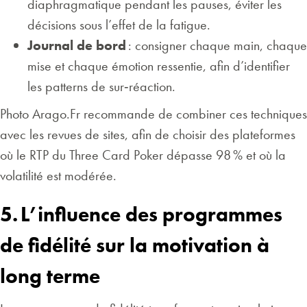
diaphragmatique pendant les pauses, éviter les
décisions sous l’effet de la fatigue.
Journal de bord
: consigner chaque main, chaque
mise et chaque émotion ressentie, afin d’identifier
les patterns de sur‑réaction.
Photo Arago.Fr recommande de combiner ces techniques
avec les revues de sites, afin de choisir des plateformes
où le RTP du Three Card Poker dépasse 98 % et où la
volatilité est modérée.
5. L’influence des programmes
de fidélité sur la motivation à
long terme