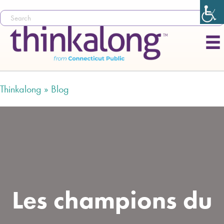
Thinkalong »
Blog
Les champions du