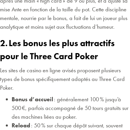
après une main « high card » de 9 ou plus, et a ajusté sa
mise Ante en fonction de la taille du pot. Cette discipline
mentale, nourrie par le bonus, a fait de lui un joueur plus
analytique et moins sujet aux fluctuations d’humeur.
2. Les bonus les plus attractifs
pour le Three Card Poker
Les sites de casino en ligne avisés proposent plusieurs
types de bonus spécifiquement adaptés au Three Card
Poker.
Bonus d’accueil
: généralement 100 % jusqu’à
500 €, parfois accompagné de 50 tours gratuits sur
des machines liées au poker.
Reload
: 50 % sur chaque dépôt suivant, souvent