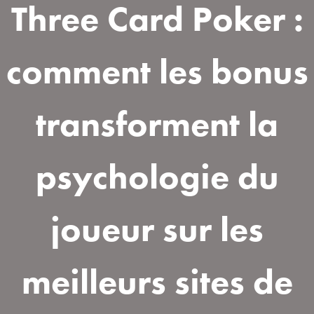
Three Card Poker :
comment les bonus
transforment la
psychologie du
joueur sur les
meilleurs sites de