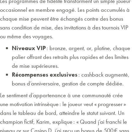
Les programmes de fidélité transforment un simple joueur
occasionnel en membre engagé. Les points accumulés à
chaque mise peuvent être échangés contre des bonus
sans condition de mise, des invitations à des tournois VIP
ou même des voyages.
Niveaux VIP
: bronze, argent, or, platine, chaque
palier offrant des retraits plus rapides et des limites
de mise supérieures.
Récompenses exclusives
: cashback augmenté,
bonus d’anniversaire, gestion de compte dédiée.
Le sentiment d’appartenance à une communauté crée
une motivation intrinsèque : le joueur veut « progresser »
dans le tableau de bord, atteindre le statut suivant. Un
champion fictif, Karim, explique : « Quand j’ai franchi le
niveau or sur Casino D, j’ai reçu un bonus de 500 € sans