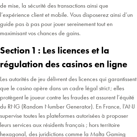
de mise, la sécurité des transactions ainsi que
l’expérience client et mobile. Vous disposerez ainsi d’un
guide pas à pas pour jouer sereinement tout en
maximisant vos chances de gains.
Section 1 : Les licences et la
régulation des casinos en ligne
Les autorités de jeu délivrent des licences qui garantissent
que le casino opère dans un cadre légal strict ; elles
protègent le joueur contre les fraudes et assurent l’équité
du RNG (Random Number Generator). En France, l’ANJ
supervise toutes les plateformes autorisées à proposer
leurs services aux résidents français ; hors territoire
hexagonal, des juridictions comme la Malta Gaming