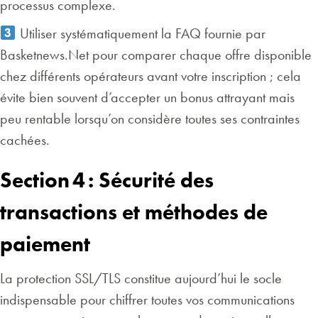
processus complexe.
Utiliser systématiquement la FAQ fournie par
Basketnews.Net pour comparer chaque offre disponible
chez différents opérateurs avant votre inscription ; cela
évite bien souvent d’accepter un bonus attrayant mais
peu rentable lorsqu’on considère toutes ses contraintes
cachées.
Section 4 : Sécurité des
transactions et méthodes de
paiement
La protection SSL/TLS constitue aujourd’hui le socle
indispensable pour chiffrer toutes vos communications