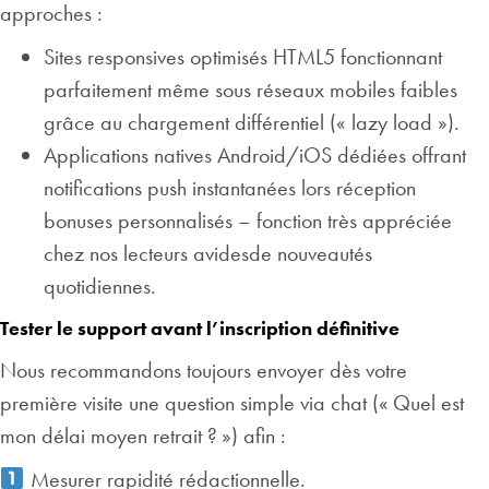
approches :
Sites responsives optimisés HTML5 fonctionnant
parfaitement même sous réseaux mobiles faibles
grâce au chargement différentiel (« lazy load »).
Applications natives Android/iOS dédiées offrant
notifications push instantanées lors réception
bonuses personnalisés – fonction très appréciée
chez nos lecteurs avidesde nouveautés
quotidiennes.​
Tester le support avant l’inscription définitive
Nous recommandons toujours envoyer dès votre
première visite une question simple via chat (« Quel est
mon délai moyen retrait ? ») afin :
Mesurer rapidité rédactionnelle.