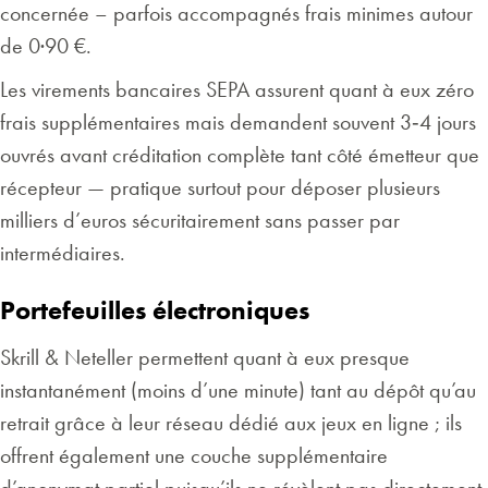
concernée – parfois accompagnés frais minimes autour
de 0·90 €.
Les virements bancaires SEPA assurent quant à eux zéro
frais supplémentaires mais demandent souvent 3‑4 jours
ouvrés avant créditation complète tant côté émetteur que
récepteur — pratique surtout pour déposer plusieurs
milliers d’euros sécuritairement sans passer par
intermédiaires.
Portefeuilles électroniques
Skrill & Neteller permettent quant à eux presque
instantanément (moins d’une minute) tant au dépôt qu’au
retrait grâce à leur réseau dédié aux jeux en ligne ; ils
offrent également une couche supplémentaire