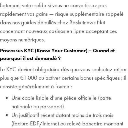
fortement votre solde si vous ne convertissez pas
rapidement vos gains — risque supplémentaire rappelé
dans nos guides détaillés chez Basketnews.Net
concernant nouveaux casinos en ligne acceptant ces
moyens numériques.
Processus KYC (Know Your Customer) – Quand et
pourquoi il est demandé ?
Le KYC devient obligatoire dès que vous souhaitez retirer
plus que €1 000 ou activer certains bonus spécifiques ; il
consiste généralement à fournir :
Une copie lisible d’une pièce officielle (carte
nationale ou passeport).
Un justificatif récent datant moins de trois mois
(facture EDF/Internet ou relevé bancaire montrant