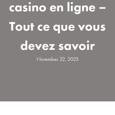
casino en ligne –
Tout ce que vous
devez savoir
November 22, 2025