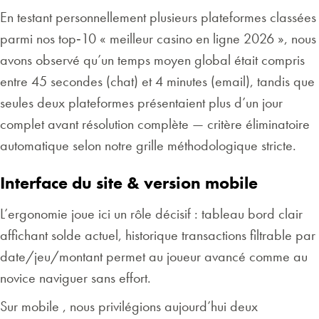
En testant personnellement plusieurs plateformes classées
parmi nos top‑10 « meilleur casino en ligne 2026 », nous
avons observé qu’un temps moyen global était compris
entre 45 secondes (chat) et 4 minutes (email), tandis que
seules deux plateformes présentaient plus d’un jour
complet avant résolution complète — critère éliminatoire
automatique selon notre grille méthodologique stricte.
Interface du site & version mobile
L’ergonomie joue ici un rôle décisif : tableau bord clair
affichant solde actuel, historique transactions filtrable par
date/jeu/montant permet au joueur avancé comme au
novice naviguer sans effort.
Sur mobile , nous privilégions aujourd’hui deux