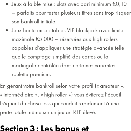
Jeux à faible mise : slots avec pari minimum €0,10
– parfaits pour tester plusieurs titres sans trop risquer
son bankroll initiale.
Jeux haute mise : tables VIP blackjack avec limite
maximale €5 000 – réservées aux high rollers
capables d’appliquer une stratégie avancée telle
que le comptage simplifié des cartes ou la
martingale contrôlée dans certaines variantes
roulette premium.
En gérant votre bankroll selon votre profil (« amateur »,
« intermédiaire », « high roller ») vous éviterez l’écueil
fréquent du chase loss qui conduit rapidement à une
perte totale même sur un jeu au RTP élevé.
Section 3 : Les bonus et