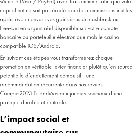
sécurisé (Visa / PayPal) avec frais minimes afin que votre
capital net ne soit pas érodé par des commissions inutiles
après avoir converti vos gains issus du cashback ou
free‑bet en argent réel disponible sur votre compte
bancaire ou portefeuille électronique mobile casino
compatible iOS/Android.
En suivant ces étapes vous transformerez chaque
promotion en véritable levier financier plutôt qu’en source
potentielle d’endettement compulsif—une
recommandation récurrente dans nos revues
Campus2023.Fr dédiées aux joueurs soucieux d’une
pratique durable et rentable.
L’impact social et
communautaire sur