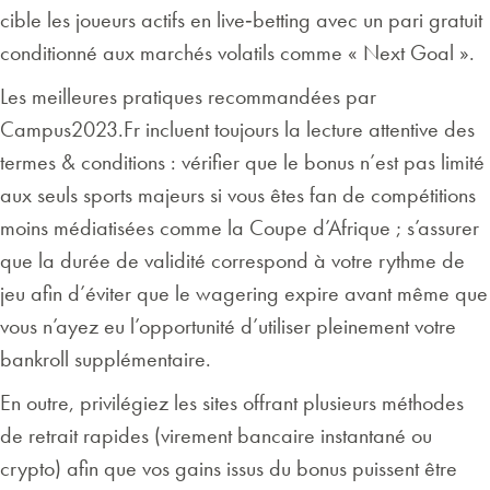
cible les joueurs actifs en live‑betting avec un pari gratuit
conditionné aux marchés volatils comme « Next Goal ».
Les meilleures pratiques recommandées par
Campus2023.Fr incluent toujours la lecture attentive des
termes & conditions : vérifier que le bonus n’est pas limité
aux seuls sports majeurs si vous êtes fan de compétitions
moins médiatisées comme la Coupe d’Afrique ; s’assurer
que la durée de validité correspond à votre rythme de
jeu afin d’éviter que le wagering expire avant même que
vous n’ayez eu l’opportunité d’utiliser pleinement votre
bankroll supplémentaire.
En outre, privilégiez les sites offrant plusieurs méthodes
de retrait rapides (virement bancaire instantané ou
crypto) afin que vos gains issus du bonus puissent être