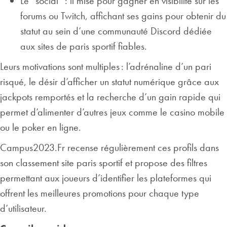
Le “social” : il mise pour gagner en visibilité sur les
forums ou Twitch, affichant ses gains pour obtenir du
statut au sein d’une communauté Discord dédiée
aux sites de paris sportif fiables.
Leurs motivations sont multiples : l’adrénaline d’un pari
risqué, le désir d’afficher un statut numérique grâce aux
jackpots remportés et la recherche d’un gain rapide qui
permet d’alimenter d’autres jeux comme le casino mobile
ou le poker en ligne.
Campus2023.Fr recense régulièrement ces profils dans
son classement site paris sportif et propose des filtres
permettant aux joueurs d’identifier les plateformes qui
offrent les meilleures promotions pour chaque type
d’utilisateur.