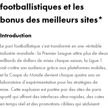
footballistiques et les
bonus des meilleurs sites*
Introduction
Le pari footballistique s’est transformé en une véritable
industrie mondiale : la Premier League attire plus de deux
milliards de dollars de mises chaque saison, la Ligue 1
voit croître son audience grâce aux plateformes mobiles,
et la Coupe du Monde devient chaque quatre ans un
laboratoire d’expérimentation pour les stratégies de
mise. Cette explosion est portée par des sites de paris
sportif qui offrent des interfaces ultra‑rapides, des cotes
en temps réel et des promotions ciblées qui séduisent