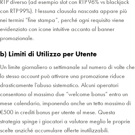
RTP diverso (ad esempio slot con RTP 96% vs blackjack
con RTP 99%). Nessuna clausola nascosta appare più
nei termini “fine stampa”, perché ogni requisito viene
evidenziato con icone intuitive accanto al banner
promozionale.
b) Limiti di Utilizzo per Utente
Un limite giornaliero o settimanale sul numero di volte che
lo stesso account può attivare una promozione riduce
drasticamente l’abuso sistematico. Alcuni operatori
consentono al massimo due “welcome bonus” entro un
mese calendario, imponendo anche un tetto massimo di
€500 in crediti bonus per utente al mese. Questa
strategia spinge i giocatori a valutare meglio le proprie
scelte anziché accumulare offerte inutilizzabili.