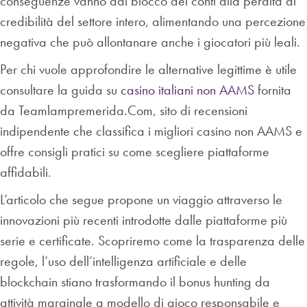
conseguenze vanno dal blocco dei conti alla perdita di
credibilità del settore intero, alimentando una percezione
negativa che può allontanare anche i giocatori più leali.
Per chi vuole approfondire le alternative legittime è utile
consultare la guida su
casino italiani non AAMS
fornita
da Teamlampremerida.Com, sito di recensioni
indipendente che classifica i migliori casino non AAMS e
offre consigli pratici su come scegliere piattaforme
affidabili.
L’articolo che segue propone un viaggio attraverso le
innovazioni più recenti introdotte dalle piattaforme più
serie e certificate. Scopriremo come la trasparenza delle
regole, l’uso dell’intelligenza artificiale e delle
blockchain stiano trasformando il bonus hunting da
attività marginale a modello di gioco responsabile e