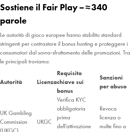
Sostiene il Fair Play – ≈ 340
parole
Le autorità di gioco europee hanno stabilito standard
stringenti per contrastare il bonus hunting e proteggere i
consumatori dal sovra‑sfruttamento delle promozioni. Tra
le principali troviamo:
Requisito
Sanzioni
Autorità
Licenza
chiave sui
per abuso
bonus
Verifica KYC
obbligatoria
Revoca
UK Gambling
prima
licenza o
Commission
UKGC
dell’attivazione
multe fino a
(UKGC)