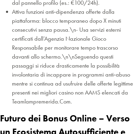
dal pannello profilo (es.: €100/24h).
Attiva funzioni anti‑dipendenza offerte dalla
piattaforma: blocco temporaneo dopo X minuti
consecutivi senza pausa.\n- Usa servizi esterni
certificati dall’Agenzia Nazionale Gioco
Responsabile per monitorare tempo trascorso
davanti allo schermo.\n\nSeguendo questi
passaggi si riduce drasticamente la possibilità
involontaria di incappare in programmi anti‑abuso
mentre si continua ad usufruire delle offerte legittime
presenti nei migliori casino non AAMS elencati da
Teamlampremerida.Com.
Futuro dei Bonus Online – Verso
un Ecosistema Autosufficiente e