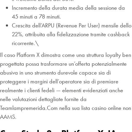
Incremento della durata media della sessione da
45 minuti a 78 minuti.
Crescita dell’ARPU (Revenue Per User) mensile dello
22%, attribuita alla fidelizzazione tramite cashback
ricorrente.\
Il caso Platform X dimostra come una struttura loyalty ben
progettata possa trasformare un’offerta potenzialmente
abusiva in uno strumento durevole capace sia di
proteggere i margini dell’operatore sia di premiare
realmente i clienti fedeli — elementi evidenziati anche
nelle valutazioni dettagliate fornite da
Teamlampremerida.Com nella sua lista casino online non
AAMS.