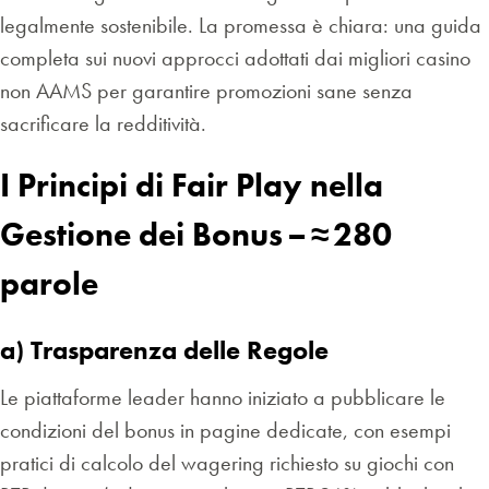
legalmente sostenibile. La promessa è chiara: una guida
completa sui nuovi approcci adottati dai migliori casino
non AAMS per garantire promozioni sane senza
sacrificare la redditività.
I Principi di Fair Play nella
Gestione dei Bonus – ≈ 280
parole
a) Trasparenza delle Regole
Le piattaforme leader hanno iniziato a pubblicare le
condizioni del bonus in pagine dedicate, con esempi
pratici di calcolo del wagering richiesto su giochi con