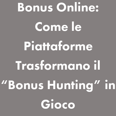
Bonus Online:
Come le
Piattaforme
Trasformano il
“Bonus Hunting” in
Gioco