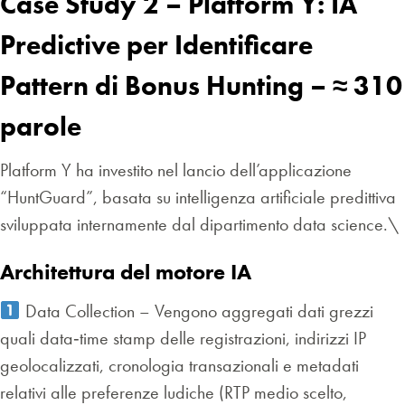
Case Study 2 – Platform Y: IA
Predictive per Identificare
Pattern di Bonus Hunting – ≈ 310
parole
Platform Y ha investito nel lancio dell’applicazione
“HuntGuard”, basata su intelligenza artificiale predittiva
sviluppata internamente dal dipartimento data science.\
Architettura del motore IA
Data Collection – Vengono aggregati dati grezzi
quali data‑time stamp delle registrazioni, indirizzi IP
geolocalizzati, cronologia transazionali e metadati
relativi alle preferenze ludiche (RTP medio scelto,