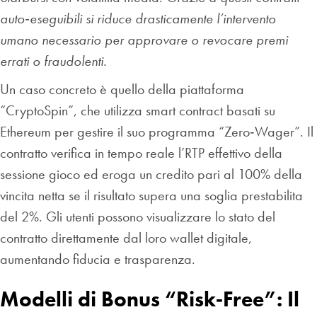
auto‑eseguibili si riduce drasticamente l’intervento
umano necessario per approvare o revocare premi
errati o fraudolenti.
Un caso concreto è quello della piattaforma
“CryptoSpin”, che utilizza smart contract basati su
Ethereum per gestire il suo programma “Zero‑Wager”. Il
contratto verifica in tempo reale l’RTP effettivo della
sessione gioco ed eroga un credito pari al 100% della
vincita netta se il risultato supera una soglia prestabilita
del 2%. Gli utenti possono visualizzare lo stato del
contratto direttamente dal loro wallet digitale,
aumentando fiducia e trasparenza.
Modelli di Bonus “Risk‑Free”: Il