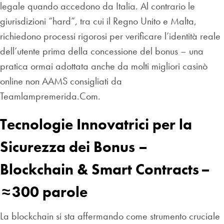
legale quando accedono da Italia. Al contrario le
giurisdizioni “hard”, tra cui il Regno Unito e Malta,
richiedono processi rigorosi per verificare l’identità reale
dell’utente prima della concessione del bonus – una
pratica ormai adottata anche da molti migliori casinò
online non AAMS consigliati da
Teamlampremerida.Com.
Tecnologie Innovatrici per la
Sicurezza dei Bonus –
Blockchain & Smart Contracts –
≈ 300 parole
La blockchain si sta affermando come strumento cruciale