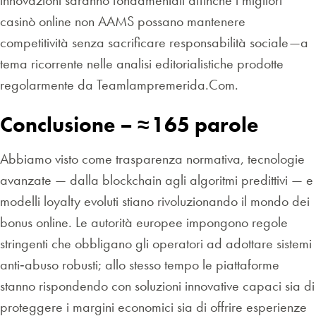
innovazioni saranno fondamentali affinché i migliori
casinò online non AAMS possano mantenere
competitività senza sacrificare responsabilità sociale—a
tema ricorrente nelle analisi editorialistiche prodotte
regolarmente da Teamlampremerida.Com.
Conclusione – ≈ 165 parole
Abbiamo visto come trasparenza normativa, tecnologie
avanzate — dalla blockchain agli algoritmi predittivi — e
modelli loyalty evoluti stiano rivoluzionando il mondo dei
bonus online. Le autorità europee impongono regole
stringenti che obbligano gli operatori ad adottare sistemi
anti‑abuso robusti; allo stesso tempo le piattaforme
stanno rispondendo con soluzioni innovative capaci sia di
proteggere i margini economici sia di offrire esperienze