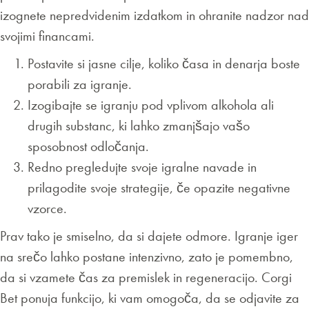
izognete nepredvidenim izdatkom in ohranite nadzor nad
svojimi financami.
Postavite si jasne cilje, koliko časa in denarja boste
porabili za igranje.
Izogibajte se igranju pod vplivom alkohola ali
drugih substanc, ki lahko zmanjšajo vašo
sposobnost odločanja.
Redno pregledujte svoje igralne navade in
prilagodite svoje strategije, če opazite negativne
vzorce.
Prav tako je smiselno, da si dajete odmore. Igranje iger
na srečo lahko postane intenzivno, zato je pomembno,
da si vzamete čas za premislek in regeneracijo. Corgi
Bet ponuja funkcijo, ki vam omogoča, da se odjavite za