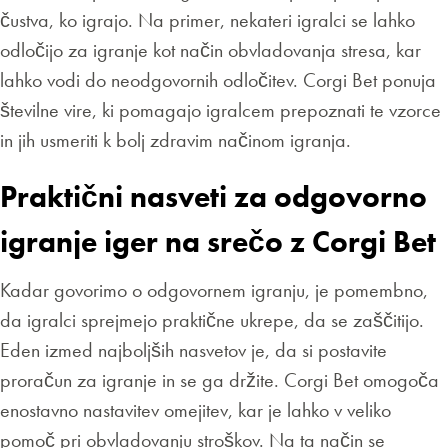
čustva, ko igrajo. Na primer, nekateri igralci se lahko
odločijo za igranje kot način obvladovanja stresa, kar
lahko vodi do neodgovornih odločitev. Corgi Bet ponuja
številne vire, ki pomagajo igralcem prepoznati te vzorce
in jih usmeriti k bolj zdravim načinom igranja.
Praktični nasveti za odgovorno
igranje iger na srečo z Corgi Bet
Kadar govorimo o odgovornem igranju, je pomembno,
da igralci sprejmejo praktične ukrepe, da se zaščitijo.
Eden izmed najboljših nasvetov je, da si postavite
proračun za igranje in se ga držite. Corgi Bet omogoča
enostavno nastavitev omejitev, kar je lahko v veliko
pomoč pri obvladovanju stroškov. Na ta način se