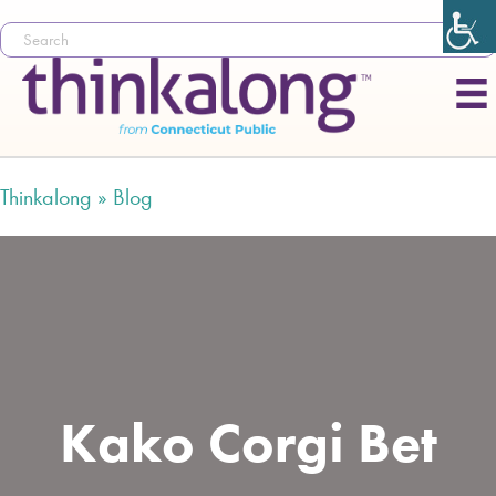
Thinkalong »
Blog
Kako Corgi Bet