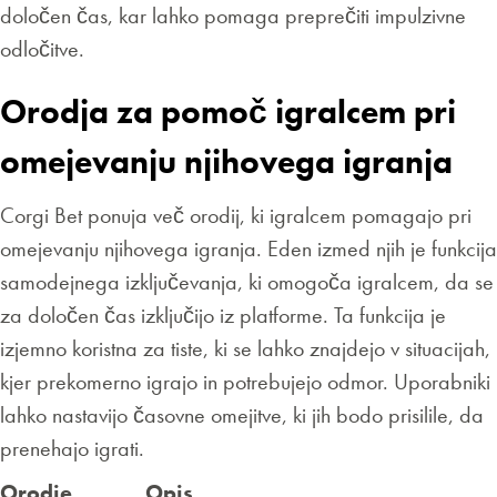
določen čas, kar lahko pomaga preprečiti impulzivne
odločitve.
Orodja za pomoč igralcem pri
omejevanju njihovega igranja
Corgi Bet ponuja več orodij, ki igralcem pomagajo pri
omejevanju njihovega igranja. Eden izmed njih je funkcija
samodejnega izključevanja, ki omogoča igralcem, da se
za določen čas izključijo iz platforme. Ta funkcija je
izjemno koristna za tiste, ki se lahko znajdejo v situacijah,
kjer prekomerno igrajo in potrebujejo odmor. Uporabniki
lahko nastavijo časovne omejitve, ki jih bodo prisilile, da
prenehajo igrati.
Orodje
Opis