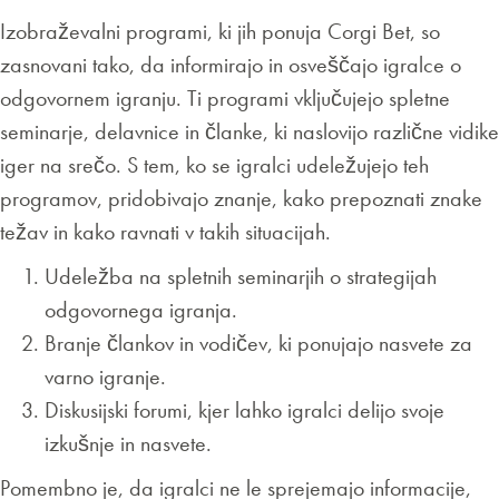
Izobraževalni programi, ki jih ponuja Corgi Bet, so
zasnovani tako, da informirajo in osveščajo igralce o
odgovornem igranju. Ti programi vključujejo spletne
seminarje, delavnice in članke, ki naslovijo različne vidike
iger na srečo. S tem, ko se igralci udeležujejo teh
programov, pridobivajo znanje, kako prepoznati znake
težav in kako ravnati v takih situacijah.
Udeležba na spletnih seminarjih o strategijah
odgovornega igranja.
Branje člankov in vodičev, ki ponujajo nasvete za
varno igranje.
Diskusijski forumi, kjer lahko igralci delijo svoje
izkušnje in nasvete.
Pomembno je, da igralci ne le sprejemajo informacije,