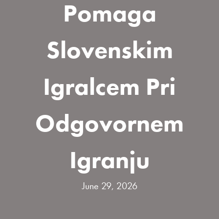
Pomaga
Slovenskim
Igralcem Pri
Odgovornem
Igranju
June 29, 2026