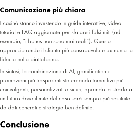
Comunicazione più chiara
I casinò stanno investendo in guide interattive, video
tutorial e FAQ aggiornate per sfatare i falsi miti (ad
esempio, “i bonus non sono mai reali”). Questo
approccio rende il cliente più consapevole e aumenta la
fiducia nella piattaforma.
In sintesi, la combinazione di AI, gamification e
promozioni più trasparenti sta creando tornei live più
coinvolgenti, personalizzati e sicuri, aprendo la strada a
un futuro dove il mito del caso sarà sempre più sostituito
da dati concreti e strategie ben definite.
Conclusione