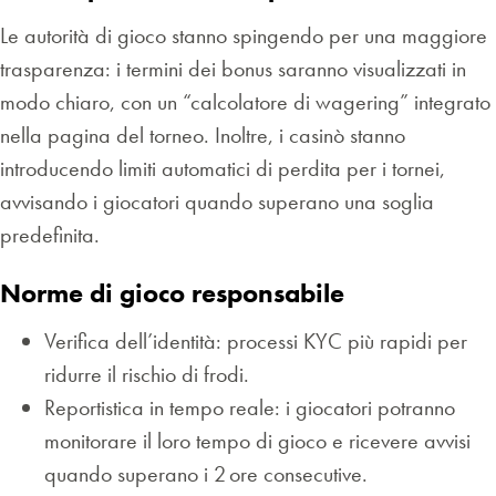
Le autorità di gioco stanno spingendo per una maggiore
trasparenza: i termini dei bonus saranno visualizzati in
modo chiaro, con un “calcolatore di wagering” integrato
nella pagina del torneo. Inoltre, i casinò stanno
introducendo limiti automatici di perdita per i tornei,
avvisando i giocatori quando superano una soglia
predefinita.
Norme di gioco responsabile
Verifica dell’identità: processi KYC più rapidi per
ridurre il rischio di frodi.
Reportistica in tempo reale: i giocatori potranno
monitorare il loro tempo di gioco e ricevere avvisi
quando superano i 2 ore consecutive.