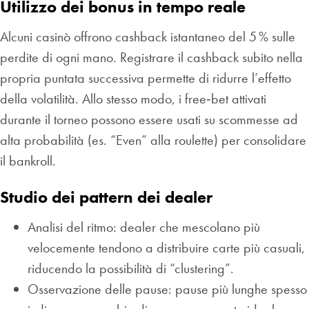
Utilizzo dei bonus in tempo reale
Alcuni casinò offrono cashback istantaneo del 5 % sulle
perdite di ogni mano. Registrare il cashback subito nella
propria puntata successiva permette di ridurre l’effetto
della volatilità. Allo stesso modo, i free‑bet attivati
durante il torneo possono essere usati su scommesse ad
alta probabilità (es. “Even” alla roulette) per consolidare
il bankroll.
Studio dei pattern dei dealer
Analisi del ritmo: dealer che mescolano più
velocemente tendono a distribuire carte più casuali,
riducendo la possibilità di “clustering”.
Osservazione delle pause: pause più lunghe spesso