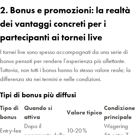
2. Bonus e promozioni: la realtà
dei vantaggi concreti per i
partecipanti ai tornei live
I tornei live sono spesso accompagnati da una serie di
bonus pensati per rendere l’esperienza più allettante.
Tuttavia, non tutti i bonus hanno lo stesso valore reale; la
differenza sta nei termini e nelle condizioni.
Tipi di bonus più diffusi
Tipo di
Quando si
Condizione
Valore tipico
bonus
attiva
principale
Dopo il
Wagering
Entry‑fee
10‑20 %