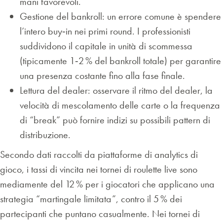
mani favorevoli.
Gestione del bankroll: un errore comune è spendere
l’intero buy‑in nei primi round. I professionisti
suddividono il capitale in unità di scommessa
(tipicamente 1‑2 % del bankroll totale) per garantire
una presenza costante fino alla fase finale.
Lettura del dealer: osservare il ritmo del dealer, la
velocità di mescolamento delle carte o la frequenza
di “break” può fornire indizi su possibili pattern di
distribuzione.
Secondo dati raccolti da piattaforme di analytics di
gioco, i tassi di vincita nei tornei di roulette live sono
mediamente del 12 % per i giocatori che applicano una
strategia “martingale limitata”, contro il 5 % dei
partecipanti che puntano casualmente. Nei tornei di