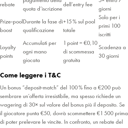
pagamento della
5× entro 7
rebate
dell’entry fee
quota d’iscrizione
giorni
Solo per i
Prize‑pool
Durante la fase di
+15 % sul pool
primi 100
boost
qualificazione
totale
iscritti
Accumulati per
1 point = €0,10
Loyalty
Scadenza a
ogni mano
di scommessa
points
30 giorni
giocata
gratuita
Come leggere i T&C
Un bonus “deposit‑match” del 100 % fino a €200 può
sembrare un’offerta irresistibile, ma spesso richiede un
wagering di 30× sul valore del bonus più il deposito. Se
il giocatore punta €50, dovrà scommettere €1 500 prima
di poter prelevare le vincite. In confronto, un rebate del