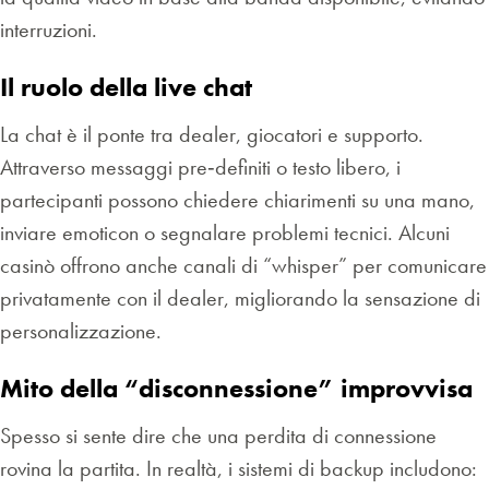
interruzioni.
Il ruolo della live chat
La chat è il ponte tra dealer, giocatori e supporto.
Attraverso messaggi pre‑definiti o testo libero, i
partecipanti possono chiedere chiarimenti su una mano,
inviare emoticon o segnalare problemi tecnici. Alcuni
casinò offrono anche canali di “whisper” per comunicare
privatamente con il dealer, migliorando la sensazione di
personalizzazione.
Mito della “disconnessione” improvvisa
Spesso si sente dire che una perdita di connessione
rovina la partita. In realtà, i sistemi di backup includono: