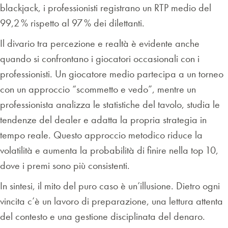
blackjack, i professionisti registrano un RTP medio del
99,2 % rispetto al 97 % dei dilettanti.
Il divario tra percezione e realtà è evidente anche
quando si confrontano i giocatori occasionali con i
professionisti. Un giocatore medio partecipa a un torneo
con un approccio “scommetto e vedo”, mentre un
professionista analizza le statistiche del tavolo, studia le
tendenze del dealer e adatta la propria strategia in
tempo reale. Questo approccio metodico riduce la
volatilità e aumenta la probabilità di finire nella top 10,
dove i premi sono più consistenti.
In sintesi, il mito del puro caso è un’illusione. Dietro ogni
vincita c’è un lavoro di preparazione, una lettura attenta
del contesto e una gestione disciplinata del denaro.