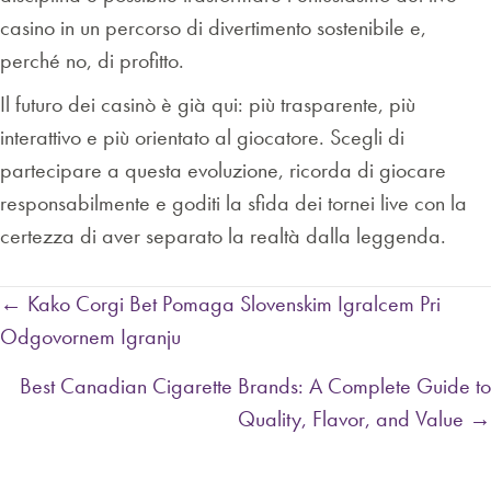
casino in un percorso di divertimento sostenibile e,
perché no, di profitto.
Il futuro dei casinò è già qui: più trasparente, più
interattivo e più orientato al giocatore. Scegli di
partecipare a questa evoluzione, ricorda di giocare
responsabilmente e goditi la sfida dei tornei live con la
certezza di aver separato la realtà dalla leggenda.
Posts
← Kako Corgi Bet Pomaga Slovenskim Igralcem Pri
Odgovornem Igranju
navigation
Best Canadian Cigarette Brands: A Complete Guide to
Quality, Flavor, and Value →