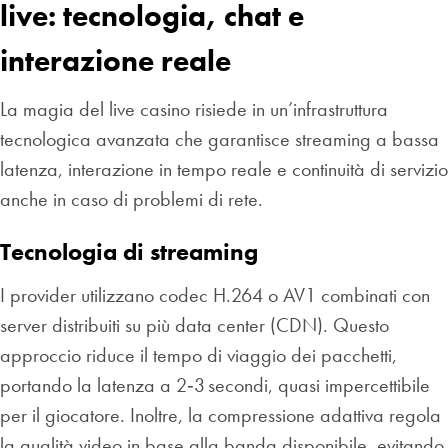
live: tecnologia, chat e
interazione reale
La magia del live casino risiede in un’infrastruttura
tecnologica avanzata che garantisce streaming a bassa
latenza, interazione in tempo reale e continuità di servizio
anche in caso di problemi di rete.
Tecnologia di streaming
I provider utilizzano codec H.264 o AV1 combinati con
server distribuiti su più data center (CDN). Questo
approccio riduce il tempo di viaggio dei pacchetti,
portando la latenza a 2‑3 secondi, quasi impercettibile
per il giocatore. Inoltre, la compressione adattiva regola
la qualità video in base alla banda disponibile, evitando