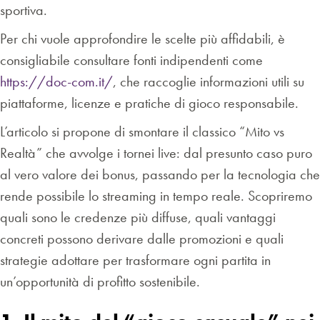
sportiva.
Per chi vuole approfondire le scelte più affidabili, è
consigliabile consultare fonti indipendenti come
https://doc-com.it/
, che raccoglie informazioni utili su
piattaforme, licenze e pratiche di gioco responsabile.
L’articolo si propone di smontare il classico “Mito vs
Realtà” che avvolge i tornei live: dal presunto caso puro
al vero valore dei bonus, passando per la tecnologia che
rende possibile lo streaming in tempo reale. Scopriremo
quali sono le credenze più diffuse, quali vantaggi
concreti possono derivare dalle promozioni e quali
strategie adottare per trasformare ogni partita in
un’opportunità di profitto sostenibile.