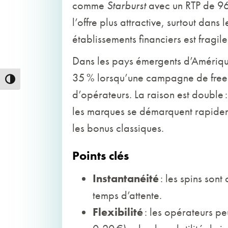
comme
Starburst
avec un RTP de 96
l’offre plus attractive, surtout dans
établissements financiers est fragile
Dans les pays émergents d’Amérique
35 % lorsqu’une campagne de free s
Toggle High Contrast
d’opérateurs. La raison est double :
les marques se démarquent rapidem
les bonus classiques.
Points clés
Instantanéité
: les spins sont
temps d’attente.
Flexibilité
: les opérateurs pe