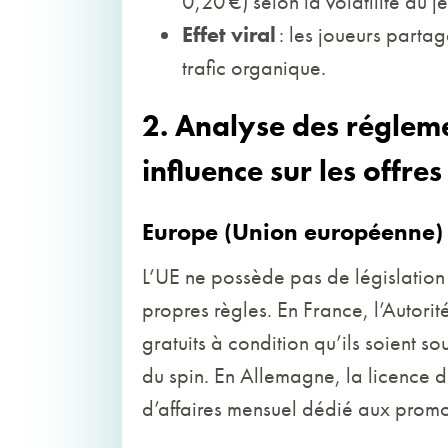
0,20 €) selon la volatilité du je
Effet viral
: les joueurs partag
trafic organique.
2. Analyse des régleme
influence sur les offres
Europe (Union européenne)
L’UE ne possède pas de législation
propres règles. En France, l’Autorit
gratuits à condition qu’ils soient 
du spin. En Allemagne, la licence d
d’affaires mensuel dédié aux promot