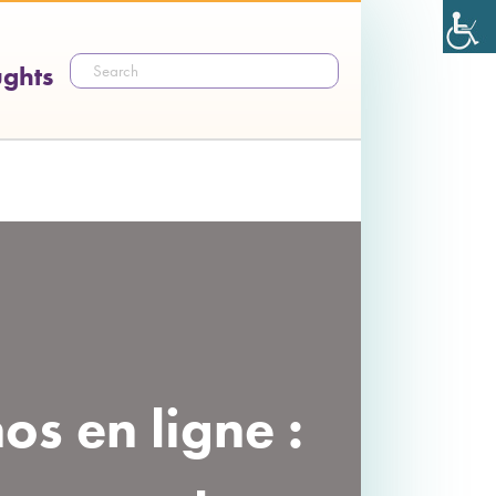
ughts
s en ligne :