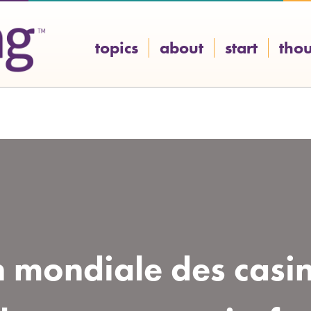
topics
about
start
tho
 mondiale des casino