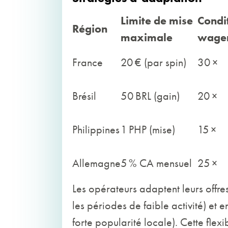
Limite de mise
Condi
Région
maximale
wager
France
20 € (par spin)
30 ×
Brésil
50 BRL (gain)
20 ×
Philippines
1 PHP (mise)
15 ×
Allemagne
5 % CA mensuel
25 ×
Les opérateurs adaptent leurs offre
les périodes de faible activité) et 
forte popularité locale). Cette flex