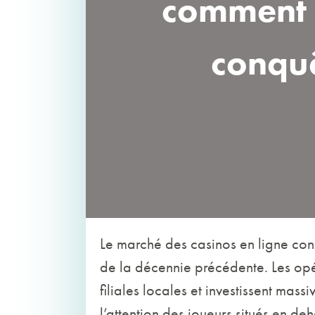
comment l
conqu
Le marché des casinos en ligne conn
de la décennie précédente. Les opér
filiales locales et investissent mas
l’attention des joueurs situés en de