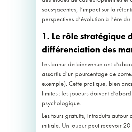
sous‑jacentes, l’impact sur la rétent
perspectives d’évolution à l’ère d
1. Le rôle stratégique 
différenciation des m
Les bonus de bienvenue ont d’abord
assortis d’un pourcentage de corr
exemple). Cette pratique, bien anc
limites : les joueurs doivent d’abor
psychologique.
Les tours gratuits, introduits autour
initiale. Un joueur peut recevoir 2