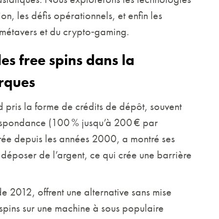
ion, les défis opérationnels, et enfin les
u métavers et du crypto‑gaming.
des free spins dans la
arques
 pris la forme de crédits de dépôt, souvent
espondance (100 % jusqu’à 200 € par
rée depuis les années 2000, a montré ses
d déposer de l’argent, ce qui crée une barrière
 de 2012, offrent une alternative sans mise
0 spins sur une machine à sous populaire