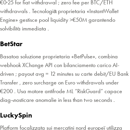
€0·25 for fiat withdrawal ; zero fee per BTC/ETH
withdrawals . Tecnologiа proprietaria «InstantWallet
Engine» gestisce pool liquidity >€50M garantendo
solvibilità immediata .
BetStar
Basatoa soluzione proprietaria «BetPulse», combina
webhook XChange API con bilanciamento carico AI-
driven ; payout avg = 12 minutes su carte debit/EU Bank
Transfer , zero surcharge on Euro withdrawals under
€200 . Usa motore antifrode ML “RiskGuard” capace
diag¬nosticare anomalie in less than two seconds .
LuckySpin
Platform focalizzata sui mercatini nord europeï utilizza