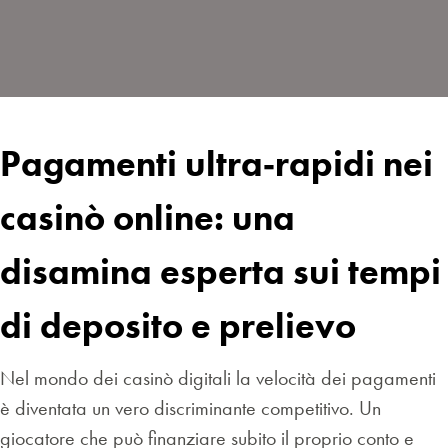
Pagamenti ultra‑rapidi nei
casinò online: una
disamina esperta sui tempi
di deposito e prelievo
Nel mondo dei casinò digitali la velocità dei pagamenti
è diventata un vero discriminante competitivo. Un
giocatore che può finanziare subito il proprio conto e