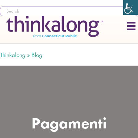
Thinkalong »
Blog
Pagamenti