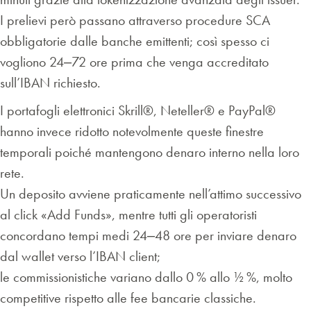
I prelievi però passano attraverso procedure SCA
obbligatorie dalle banche emittenti; così spesso ci
vogliono 24‒72 ore prima che venga accreditato
sull’IBAN richiesto.
I portafogli elettronici Skrill®, Neteller® e PayPal®
hanno invece ridotto notevolmente queste finestre
temporali poiché mantengono denaro interno nella loro
rete.
Un deposito avviene praticamente nell’attimo successivo
al click «Add Funds», mentre tutti gli operatoristi
concordano tempi medi 24‒48 ore per inviare denaro
dal wallet verso l’IBAN client;
le commissionistiche variano dallo 0 % allo ½ %, molto
competitive rispetto alle fee bancarie classiche.