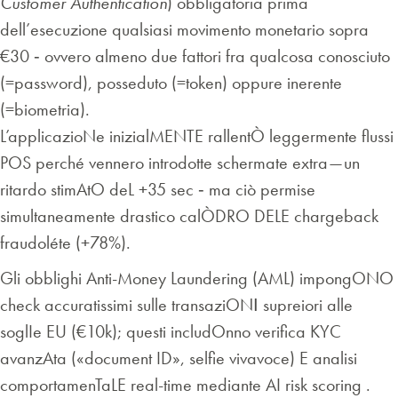
Customer Authentication
) obbligatoria prima
dell’esecuzione qualsiasi movimento monetario sopra
€30 ‑ ovvero almeno due fattori fra qualcosa conosciuto
(=password), posseduto (=token) oppure inerente
(=biometria).
L’applicazioNe inizialMENTE rallentÒ leggermente flussi
POS perché vennero introdotte schermate extra — un
ritardo stimAtO deL +35 sec ‑ ma ciò permise
simultaneamente drastico calÒDRO DELE chargeback
fraudoléte (+78%).
Gli obblighi Anti-Money Laundering (AML) impongONO
check accuratissimi sulle transaziONΙ supreiori alle
soglIe EU (€10k); questi includOnno verifica KYC
avanzAta («document ID», selfie vivavoce) E analisi
comportamenTaLE real-time mediante AI risk scoring .