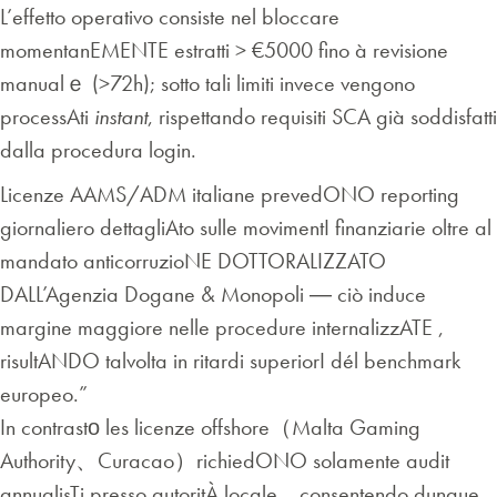
L’effetto operativo consiste nel bloccare
momentanEMENTE estratti > €5000 fino à revisione
manualｅ (>72h); sotto tali limiti invece vengono
processAti
instant
, rispettando requisiti SCA già soddisfatti
dalla procedura login.
Licenze AAMS/ADM italiane prevedONO reporting
giornaliero dettagliAto sulle movimentI finanziarie oltre al
mandato anticorruzioNE DOTTORALIZZATO
DALL’Agenzia Dogane & Monopoli ― ciò induce
margine maggiore nelle procedure internalizzATE ,
risultANDO talvolta in ritardi superiorI dél benchmark
europeo.”
In contrastо les licenze offshore（Malta Gaming
Authority、Curacao）richiedONO solamente audit
annualisTi presso autoritÀ locale，consentendo dunque