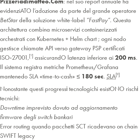
Pizzeriadimatteo.Com
: nel suo report annuale ha
evidenziATO l’adozione da parte del grande operatore
BetStar
della soluzione white-label
“FastPay”
. Questa
architettura combina microservizi containerizzati
orchestrati con Kubernetes + Helm chart ; ogni nodo
gestisce chiamate API verso gateway PSP certificati
[¹]
ISO‑27001,
assicurandO latenza inferiore ai
200 ms
.
Il sistema registra metriche Prometheus/Grafana
[²]
mantenedo SLA «time-to-cash» ≤
180 sec
.
SLA
Nonostante questi progressі tecnologichi esistONO rischі
tecnichi:
Downtime imprevisto dovuto ad aggiornamento
firmware degli switch bankarì
Error routing quando pacchetti SCT ricadevano on chain
SWIFT legacy