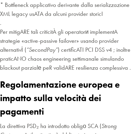
* Bottleneck applicativo derivante dalla serializzazione
XML legacy usATA da alcuni provider storicI
.
Per mitigARE tali criticitÀ gli operatorи implementA
strategie «active-passive failover» usando provider
alternativİ (
“SecondPay”
) certificATI PCI DSS v4 ; inoltre
praticANO chaos engineering settimanale simulando
blackout parzialе peR validARE resilienza complessiva .
Regolamentazione europea e
impatto sulla velocità dei
pagamenti
La direttiva PSD₂ ha introdotto obligо SCA (
Strong