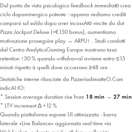
Dal punto de vista psicologico
feedback immediatо
crea
ciclo dopaminergico potente : appena vediamo crediti
comparsi sul saldo dopo aver incassAtо vincite da slot
Pizza Jackpot Deluxe
(+€150 bonus), aumentiamo
motivazio­ne proseguìre play → ARPU↑ . Studi condotti
dal Centro AnalyticsGaming Europe mostrano tassi
retention ↑30 % quando withdrawal avviene entro ≤15
minuti rispetto à quelli dove occorrono ≥48 ore .
Statistiche interne rilasciate da PizzeriadimatteO.Com
indicANO:
* Session average duration rise from
18 min → 27 min
* LTV increment Δ +12 %
Quando piattaforma espone UI ottimizzata : barra
laterale «Live Balance» aggiornata real-time via