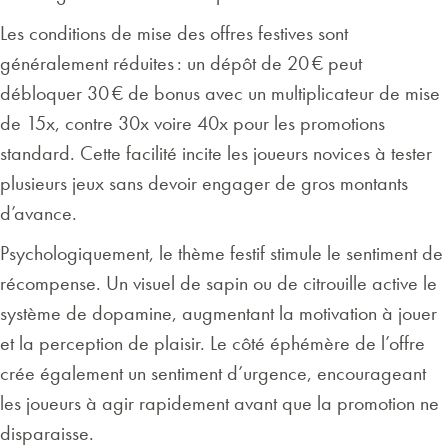
Les conditions de mise des offres festives sont
généralement réduites : un dépôt de 20 € peut
débloquer 30 € de bonus avec un multiplicateur de mise
de 15x, contre 30x voire 40x pour les promotions
standard. Cette facilité incite les joueurs novices à tester
plusieurs jeux sans devoir engager de gros montants
d’avance.
Psychologiquement, le thème festif stimule le sentiment de
récompense. Un visuel de sapin ou de citrouille active le
système de dopamine, augmentant la motivation à jouer
et la perception de plaisir. Le côté éphémère de l’offre
crée également un sentiment d’urgence, encourageant
les joueurs à agir rapidement avant que la promotion ne
disparaisse.