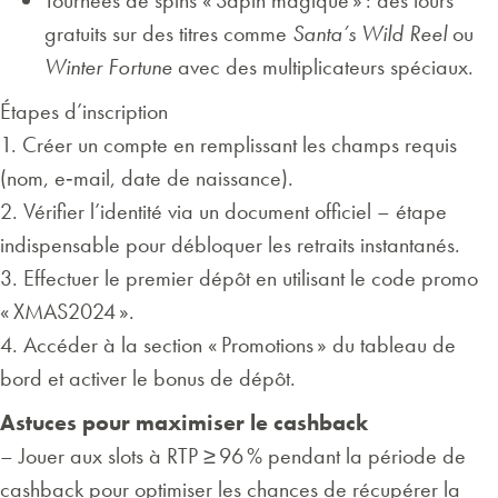
Tournées de spins « Sapin magique » : des tours
gratuits sur des titres comme
Santa’s Wild Reel
ou
Winter Fortune
avec des multiplicateurs spéciaux.
Étapes d’inscription
1. Créer un compte en remplissant les champs requis
(nom, e‑mail, date de naissance).
2. Vérifier l’identité via un document officiel – étape
indispensable pour débloquer les retraits instantanés.
3. Effectuer le premier dépôt en utilisant le code promo
« XMAS2024 ».
4. Accéder à la section « Promotions » du tableau de
bord et activer le bonus de dépôt.
Astuces pour maximiser le cashback
– Jouer aux slots à RTP ≥ 96 % pendant la période de
cashback pour optimiser les chances de récupérer la