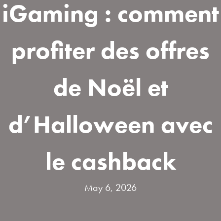
iGaming : comment
profiter des offres
de Noël et
d’Halloween avec
le cashback
May 6, 2026