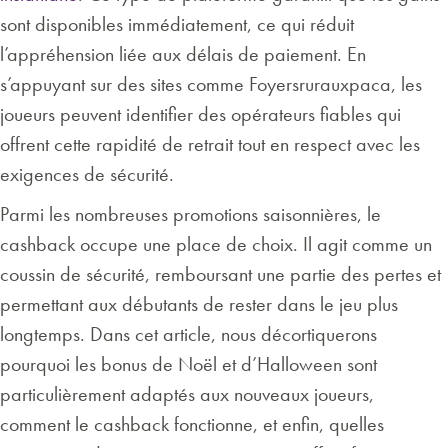
sont disponibles immédiatement, ce qui réduit
l’appréhension liée aux délais de paiement. En
s’appuyant sur des sites comme Foyersrurauxpaca, les
joueurs peuvent identifier des opérateurs fiables qui
offrent cette rapidité de retrait tout en respect avec les
exigences de sécurité.
Parmi les nombreuses promotions saisonnières, le
cashback occupe une place de choix. Il agit comme un
coussin de sécurité, remboursant une partie des pertes et
permettant aux débutants de rester dans le jeu plus
longtemps. Dans cet article, nous décortiquerons
pourquoi les bonus de Noël et d’Halloween sont
particulièrement adaptés aux nouveaux joueurs,
comment le cashback fonctionne, et enfin, quelles