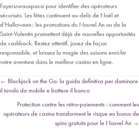
Foyersrurauxpaca pour identifier des opérateurs
sécurisés. Les fêtes continuent au-delà de Noël et
d’Halloween ; les promotions du Nouvel An ou de la
Saint‑Valentin promettent déjà de nouvelles opportunités
de cashback. Restez attentif, jouez de façon
responsable, et laissez la magie des saisons enrichir
votre aventure dans le meilleur casino en ligne.
Posts
← Blackjack on the Go: la guida definitiva per dominare
il tavolo da mobile e battere il banco
navigation
Protection contre les rétro‑paiements : comment les
opérateurs de casino transforment le risque en bonus de
spins gratuits pour le Nouvel An →