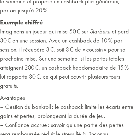
la semaine et propose un cashback plus généreux,
parfois jusqu’à 20 %.
Exemple chiffré
Imaginons un joueur qui mise 50 € sur
Starburst
et perd
30 € en une session. Avec un cashback de 10 % par
session, il récupère 3 €, soit 3 € de « coussin » pour sa
prochaine mise. Sur une semaine, si les pertes totales
atteignent 200 €, un cashback hebdomadaire de 15 %
lui rapporte 30 €, ce qui peut couvrir plusieurs tours
gratuits.
Avantages
– Gestion du bankroll : le cashback limite les écarts entre
gains et pertes, prolongeant la durée de jeu.
– Confiance accrue : savoir qu’une partie des pertes
sera remboursée réduit le stress lié à l’inconnu.