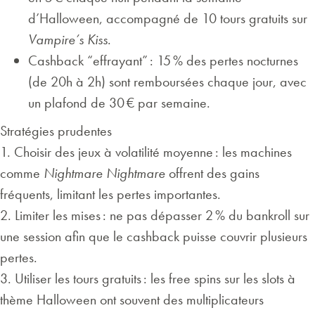
d’Halloween, accompagné de 10 tours gratuits sur
Vampire’s Kiss
.
Cashback “effrayant” : 15 % des pertes nocturnes
(de 20h à 2h) sont remboursées chaque jour, avec
un plafond de 30 € par semaine.
Stratégies prudentes
1. Choisir des jeux à volatilité moyenne : les machines
comme
Nightmare Nightmare
offrent des gains
fréquents, limitant les pertes importantes.
2. Limiter les mises : ne pas dépasser 2 % du bankroll sur
une session afin que le cashback puisse couvrir plusieurs
pertes.
3. Utiliser les tours gratuits : les free spins sur les slots à
thème Halloween ont souvent des multiplicateurs