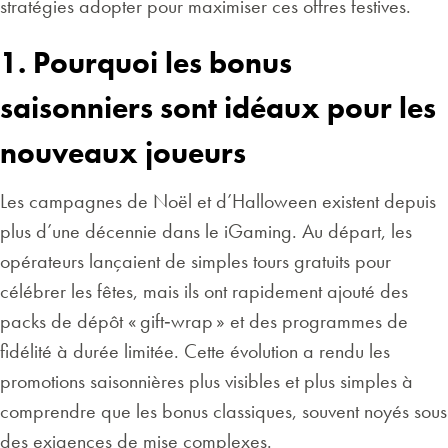
stratégies adopter pour maximiser ces offres festives.
1. Pourquoi les bonus
saisonniers sont idéaux pour les
nouveaux joueurs
Les campagnes de Noël et d’Halloween existent depuis
plus d’une décennie dans le iGaming. Au départ, les
opérateurs lançaient de simples tours gratuits pour
célébrer les fêtes, mais ils ont rapidement ajouté des
packs de dépôt « gift‑wrap » et des programmes de
fidélité à durée limitée. Cette évolution a rendu les
promotions saisonnières plus visibles et plus simples à
comprendre que les bonus classiques, souvent noyés sous
des exigences de mise complexes.