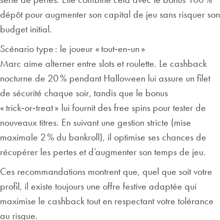
dépôt pour augmenter son capital de jeu sans risquer son
budget initial.
Scénario type : le joueur « tout‑en‑un »
Marc aime alterner entre slots et roulette. Le cashback
nocturne de 20 % pendant Halloween lui assure un filet
de sécurité chaque soir, tandis que le bonus
« trick‑or‑treat » lui fournit des free spins pour tester de
nouveaux titres. En suivant une gestion stricte (mise
maximale 2 % du bankroll), il optimise ses chances de
récupérer les pertes et d’augmenter son temps de jeu.
Ces recommandations montrent que, quel que soit votre
profil, il existe toujours une offre festive adaptée qui
maximise le cashback tout en respectant votre tolérance
au risque.