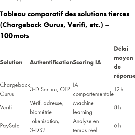
Tableau comparatif des solutions tierces
(Chargeback Gurus, Verifi, etc.) –
100 mots
Délai
moyen
Solution
Authentification
Scoring IA
de
répons
Chargeback
IA
3‑D Secure, OTP
12 h
Gurus
comportementale
Vérif. adresse,
Machine
Verifi
8 h
biométrie
learning
Tokenisation,
Analyse en
PaySafe
6 h
3‑DS2
temps réel