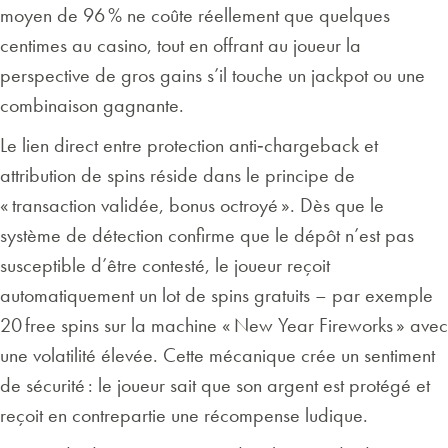
moyen de 96 % ne coûte réellement que quelques
centimes au casino, tout en offrant au joueur la
perspective de gros gains s’il touche un jackpot ou une
combinaison gagnante.
Le lien direct entre protection anti‑chargeback et
attribution de spins réside dans le principe de
« transaction validée, bonus octroyé ». Dès que le
système de détection confirme que le dépôt n’est pas
susceptible d’être contesté, le joueur reçoit
automatiquement un lot de spins gratuits – par exemple
20 free spins sur la machine « New Year Fireworks » avec
une volatilité élevée. Cette mécanique crée un sentiment
de sécurité : le joueur sait que son argent est protégé et
reçoit en contrepartie une récompense ludique.