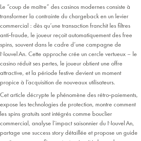
Le “coup de maître” des casinos modernes consiste à
transformer la contrainte du chargeback en un levier
commercial : dès qu’une transaction franchit les filtres
anti‑fraude, le joueur reçoit automatiquement des free
spins, souvent dans le cadre d’une campagne de
Nouvel An. Cette approche crée un cercle vertueux – le
casino réduit ses pertes, le joueur obtient une offre
attractive, et la période festive devient un moment
propice à l’acquisition de nouveaux utilisateurs.
Cet article décrypte le phénomène des rétro‑paiements,
expose les technologies de protection, montre comment
les spins gratuits sont intégrés comme bouclier
commercial, analyse l’impact saisonnier du Nouvel An,
partage une success story détaillée et propose un guide