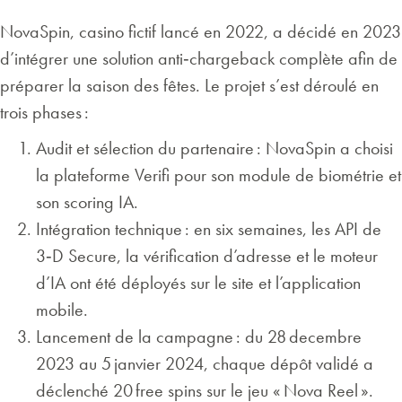
NovaSpin, casino fictif lancé en 2022, a décidé en 2023
d’intégrer une solution anti‑chargeback complète afin de
préparer la saison des fêtes. Le projet s’est déroulé en
trois phases :
Audit et sélection du partenaire : NovaSpin a choisi
la plateforme Verifi pour son module de biométrie et
son scoring IA.
Intégration technique : en six semaines, les API de
3‑D Secure, la vérification d’adresse et le moteur
d’IA ont été déployés sur le site et l’application
mobile.
Lancement de la campagne : du 28 decembre
2023 au 5 janvier 2024, chaque dépôt validé a
déclenché 20 free spins sur le jeu « Nova Reel ».