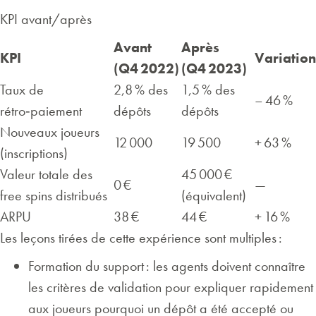
KPI avant/après
Avant
Après
KPI
Variation
(Q4 2022)
(Q4 2023)
Taux de
2,8 % des
1,5 % des
– 46 %
rétro‑paiement
dépôts
dépôts
Nouveaux joueurs
12 000
19 500
+ 63 %
(inscriptions)
Valeur totale des
45 000 €
0 €
—
free spins distribués
(équivalent)
ARPU
38 €
44 €
+ 16 %
Les leçons tirées de cette expérience sont multiples :
Formation du support : les agents doivent connaître
les critères de validation pour expliquer rapidement
aux joueurs pourquoi un dépôt a été accepté ou