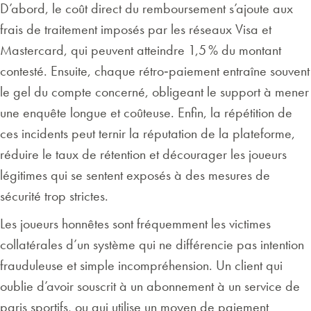
D’abord, le coût direct du remboursement s’ajoute aux
frais de traitement imposés par les réseaux Visa et
Mastercard, qui peuvent atteindre 1,5 % du montant
contesté. Ensuite, chaque rétro‑paiement entraîne souvent
le gel du compte concerné, obligeant le support à mener
une enquête longue et coûteuse. Enfin, la répétition de
ces incidents peut ternir la réputation de la plateforme,
réduire le taux de rétention et décourager les joueurs
légitimes qui se sentent exposés à des mesures de
sécurité trop strictes.
Les joueurs honnêtes sont fréquemment les victimes
collatérales d’un système qui ne différencie pas intention
frauduleuse et simple incompréhension. Un client qui
oublie d’avoir souscrit à un abonnement à un service de
paris sportifs, ou qui utilise un moyen de paiement