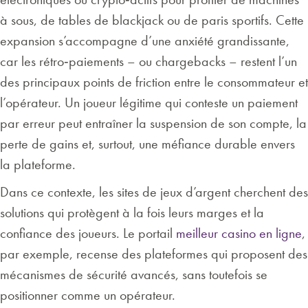
à sous, de tables de blackjack ou de paris sportifs. Cette
expansion s’accompagne d’une anxiété grandissante,
car les rétro‑paiements – ou chargebacks – restent l’un
des principaux points de friction entre le consommateur et
l’opérateur. Un joueur légitime qui conteste un paiement
par erreur peut entraîner la suspension de son compte, la
perte de gains et, surtout, une méfiance durable envers
la plateforme.
Dans ce contexte, les sites de jeux d’argent cherchent des
solutions qui protègent à la fois leurs marges et la
confiance des joueurs. Le portail
meilleur casino en ligne
,
par exemple, recense des plateformes qui proposent des
mécanismes de sécurité avancés, sans toutefois se
positionner comme un opérateur.