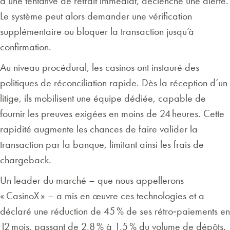
d’une tentative de retrait immédiat, déclenche une alerte.
Le système peut alors demander une vérification
supplémentaire ou bloquer la transaction jusqu’à
confirmation.
Au niveau procédural, les casinos ont instauré des
politiques de réconciliation rapide. Dès la réception d’un
litige, ils mobilisent une équipe dédiée, capable de
fournir les preuves exigées en moins de 24 heures. Cette
rapidité augmente les chances de faire valider la
transaction par la banque, limitant ainsi les frais de
chargeback.
Un leader du marché – que nous appellerons
« CasinoX » – a mis en œuvre ces technologies et a
déclaré une réduction de 45 % de ses rétro‑paiements en
12 mois, passant de 2,8 % à 1,5 % du volume de dépôts.