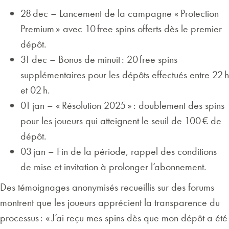
28 dec – Lancement de la campagne « Protection
Premium » avec 10 free spins offerts dès le premier
dépôt.
31 dec – Bonus de minuit : 20 free spins
supplémentaires pour les dépôts effectués entre 22 h
et 02 h.
01 jan – « Résolution 2025 » : doublement des spins
pour les joueurs qui atteignent le seuil de 100 € de
dépôt.
03 jan – Fin de la période, rappel des conditions
de mise et invitation à prolonger l’abonnement.
Des témoignages anonymisés recueillis sur des forums
montrent que les joueurs apprécient la transparence du
processus : « J’ai reçu mes spins dès que mon dépôt a été