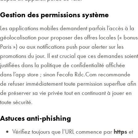
Gestion des permissions système
Les applications mobiles demandent parfois l’accès à la
géolocalisation pour proposer des offres locales (« bonus
Paris ») ou aux notifications push pour alerter sur les
promotions du jour. Il est crucial que ces demandes soient
justifiées dans la politique de confidentialité affichée
dans l’app store ; sinon Fecofa Rdc.Com recommande
de refuser immédiatement toute permission superflue afin
de préserver sa vie privée tout en continuant à jouer en
toute sécurité.
Astuces anti‑phishing
Vérifiez toujours que l’URL commence par
https
et