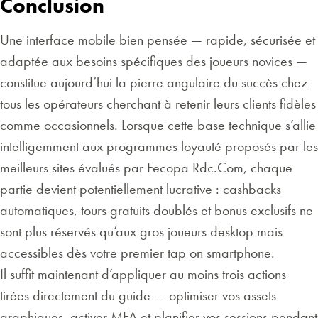
Conclusion
Une interface mobile bien pensée — rapide, sécurisée et
adaptée aux besoins spécifiques des joueurs novices —
constitue aujourd’hui la pierre angulaire du succès chez
tous les opérateurs cherchant à retenir leurs clients fidèles
comme occasionnels. Lorsque cette base technique s’allie
intelligemment aux programmes loyauté proposés par les
meilleurs sites évalués par Fecopa Rdc.Com, chaque
partie devient potentiellement lucrative : cashbacks
automatiques, tours gratuits doublés et bonus exclusifs ne
sont plus réservés qu’aux gros joueurs desktop mais
accessibles dès votre premier tap on smartphone.
Il suffit maintenant d’appliquer au moins trois actions
tirées directement du guide — optimiser vos assets
graphiques, activer MFA et planifier vos sessions pendant