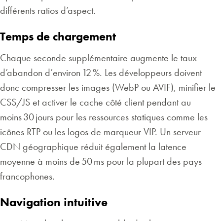
différents ratios d’aspect.
Temps de chargement
Chaque seconde supplémentaire augmente le taux
d’abandon d’environ 12 %. Les développeurs doivent
donc compresser les images (WebP ou AVIF), minifier le
CSS/JS et activer le cache côté client pendant au
moins 30 jours pour les ressources statiques comme les
icônes RTP ou les logos de marqueur VIP. Un serveur
CDN géographique réduit également la latence
moyenne à moins de 50 ms pour la plupart des pays
francophones.
Navigation intuitive