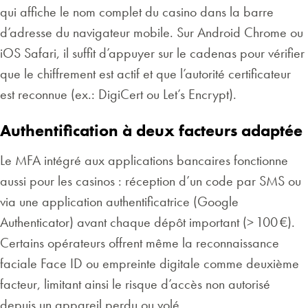
qui affiche le nom complet du casino dans la barre
d’adresse du navigateur mobile. Sur Android Chrome ou
iOS Safari, il suffit d’appuyer sur le cadenas pour vérifier
que le chiffrement est actif et que l’autorité certificateur
est reconnue (ex.: DigiCert ou Let’s Encrypt).
Authentification à deux facteurs adaptée
Le MFA intégré aux applications bancaires fonctionne
aussi pour les casinos : réception d’un code par SMS ou
via une application authentificatrice (Google
Authenticator) avant chaque dépôt important (> 100 €).
Certains opérateurs offrent même la reconnaissance
faciale Face ID ou empreinte digitale comme deuxième
facteur, limitant ainsi le risque d’accès non autorisé
depuis un appareil perdu ou volé.