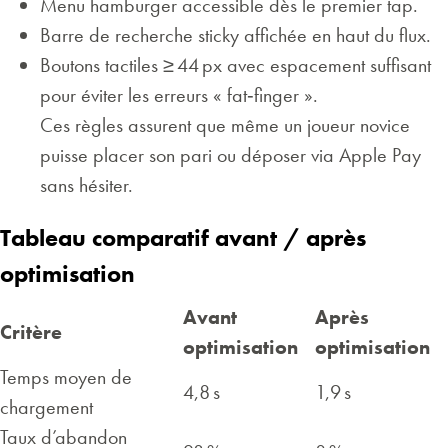
Menu hamburger accessible dès le premier tap.
Barre de recherche sticky affichée en haut du flux.
Boutons tactiles ≥ 44 px avec espacement suffisant
pour éviter les erreurs « fat‑finger ».
Ces règles assurent que même un joueur novice
puisse placer son pari ou déposer via Apple Pay
sans hésiter.
Tableau comparatif avant / après
optimisation
Avant
Après
Critère
optimisation
optimisation
Temps moyen de
4,8 s
1,9 s
chargement
Taux d’abandon