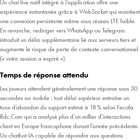
Un chat live natif intégré à l’application offre une
expérience instantanée grâce à WebSocket qui maintient
une connexion persistante même sous réseau LTE faible.
En revanche, rediriger vers WhatsApp ou Telegram
introduit un délai supplémentaire lié aux serveurs tiers et
augmente le risque de perte de contexte conversationnel
(« votre session a expiré »).
Temps de réponse attendu
Les joueurs attendent généralement une réponse sous 30
secondes sur mobile ; tout délai supérieur entraîne un
taux d’abandon du support estimé à 18 % selon Fecofa
Rdc.Com qui a analysé plus d’un millier d’interactions
client en Europe francophone durant l’année précédente.
Un chatbot IA capable de répondre aux questions