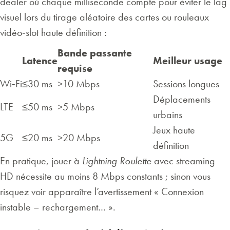
dealer où chaque milliseconde compte pour éviter le lag
visuel lors du tirage aléatoire des cartes ou rouleaux
vidéo‑slot haute définition :
Bande passante
Latence
Meilleur usage
requise
Wi‑Fi
≤30 ms
>10 Mbps
Sessions longues
Déplacements
LTE
≤50 ms
>5 Mbps
urbains
Jeux haute
5G
≤20 ms
>20 Mbps
définition
En pratique, jouer à
Lightning Roulette
avec streaming
HD nécessite au moins 8 Mbps constants ; sinon vous
risquez voir apparaître l’avertissement « Connexion
instable – rechargement… ».