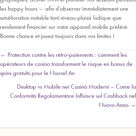
les happy hours — afin d’observer immédiatement une
amélioration notable tant niveau plaisir ludique que
rendement financier sur votre appareil mobile préféré.
Bonne chance et jouez toujours dans vos limites !
Posts
← Protection contre les rétro‑paiements : comment les
opérateurs de casino transforment le risque en bonus de
navigation
spins gratuits pour le Nouvel An
Desktop vs Mobile nei Casinò Moderni – Come la
Conformità Regolamentare Influisce sul Cashback nel
Nuovo Anno →