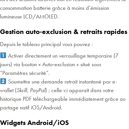
consommation batterie grâce à moins d’émission
lumineuse LCD/AMOLED.
Gestion auto‑exclusion & retraits rapides
Depuis le tableau principal vous pouvez :
Activer directement un verrouillage temporaire (7
jours) via bouton « Auto‑exclusion » situé sous
“Paramètres sécurité”.
Soumettre une demande retrait instantané par e-
wallet (
Skrill
,
PayPal
) ; celle-ci apparaît dans votre
historique PDF téléchargeable immédiatement grâce au
partage natif iOS/Android.
Widgets Android/iOS