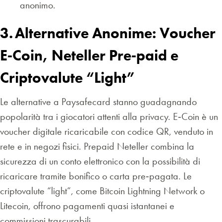
anonimo.
3. Alternative Anonime: Voucher
E‑Coin, Neteller Pre‑paid e
Criptovalute “Light”
Le alternative a Paysafecard stanno guadagnando
popolarità tra i giocatori attenti alla privacy. E‑Coin è un
voucher digitale ricaricabile con codice QR, venduto in
rete e in negozi fisici. Prepaid Neteller combina la
sicurezza di un conto elettronico con la possibilità di
ricaricare tramite bonifico o carta pre‑pagata. Le
criptovalute “light”, come Bitcoin Lightning Network o
Litecoin, offrono pagamenti quasi istantanei e
commissioni trascurabili.