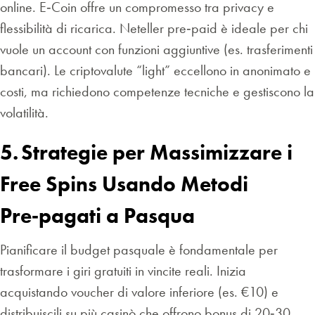
online. E‑Coin offre un compromesso tra privacy e
flessibilità di ricarica. Neteller pre‑paid è ideale per chi
vuole un account con funzioni aggiuntive (es. trasferimenti
bancari). Le criptovalute “light” eccellono in anonimato e
costi, ma richiedono competenze tecniche e gestiscono la
volatilità.
5. Strategie per Massimizzare i
Free Spins Usando Metodi
Pre‑pagati a Pasqua
Pianificare il budget pasquale è fondamentale per
trasformare i giri gratuiti in vincite reali. Inizia
acquistando voucher di valore inferiore (es. €10) e
distribuiscili su più casinò che offrono bonus di 20‑30