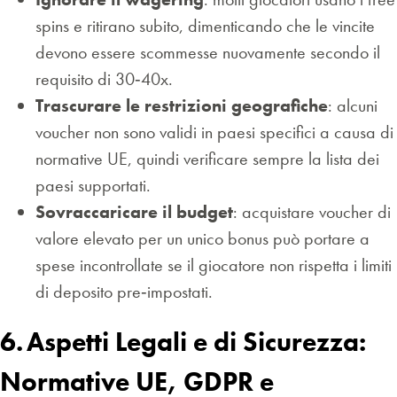
spins e ritirano subito, dimenticando che le vincite
devono essere scommesse nuovamente secondo il
requisito di 30‑40x.
Trascurare le restrizioni geografiche
: alcuni
voucher non sono validi in paesi specifici a causa di
normative UE, quindi verificare sempre la lista dei
paesi supportati.
Sovraccaricare il budget
: acquistare voucher di
valore elevato per un unico bonus può portare a
spese incontrollate se il giocatore non rispetta i limiti
di deposito pre‑impostati.
6. Aspetti Legali e di Sicurezza:
Normative UE, GDPR e