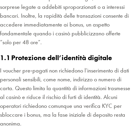
sorprese legate a addebiti sproporzionati o a interessi
bancari. Inoltre, la rapidità delle transazioni consente di
accedere immediatamente ai bonus, un aspetto
fondamentale quando i casinò pubblicizzano offerte
“solo per 48 ore”.
1.1 Protezione dell’identità digitale
I voucher pre‑pagati non richiedono l’inserimento di dati
personali sensibili, come nome, indirizzo o numero di
carta. Questo limita la quantità di informazioni trasmesse
al casinò e riduce il rischio di furti di identità. Alcuni
operatori richiedono comunque una verifica KYC per
sbloccare i bonus, ma la fase iniziale di deposito resta
anonima.