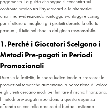
pagamento. La guida che segue si concentra sul
confronto pratico tra Paysafecard e le alternative
anonime, evidenziando vantaggi, svantaggi e consigli
per sfruttare al meglio i giri gratuiti durante le offerte
pasquali, il tutto nel rispetto del gioco responsabile.
1. Perché i Giocatori Scelgono i
Metodi Pre‑pagati in Periodi
Promozionali
Durante le festività, la spesa ludica tende a crescere: le
promozioni tematiche aumentano la percezione di valore
e gli utenti cercano modi per limitare il rischio finanziario.
I metodi pre‑pagati rispondono a questa esigenza
offrendo un controllo preciso del budget, evitando