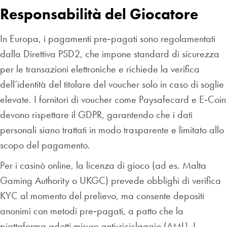
Responsabilità del Giocatore
In Europa, i pagamenti pre‑pagati sono regolamentati
dalla Direttiva PSD2, che impone standard di sicurezza
per le transazioni elettroniche e richiede la verifica
dell’identità del titolare del voucher solo in caso di soglie
elevate. I fornitori di voucher come Paysafecard e E‑Coin
devono rispettare il GDPR, garantendo che i dati
personali siano trattati in modo trasparente e limitato allo
scopo del pagamento.
Per i casinò online, la licenza di gioco (ad es. Malta
Gaming Authority o UKGC) prevede obblighi di verifica
KYC al momento del prelievo, ma consente depositi
anonimi con metodi pre‑pagati, a patto che la
piattaforma adotti misure anti‑riciclaggio (AML). I