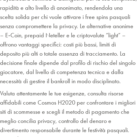
rapidità e alto livello di anonimato, rendendola una
scelta solida per chi vuole attivare i free spins pasquali
senza compromettere la privacy. Le alternative anonime
– E‑Coin, prepaid Neteller e le criptovalute “light” –
offrono vantaggi specifici: costi più bassi, limiti di
deposito più alti o totale assenza di tracciamento. La
decisione finale dipende dal profilo di rischio del singolo
giocatore, dal livello di competenza tecnica e dalla
necessità di gestire il bankroll in modo disciplinato.
Valuta attentamente le tue esigenze, consulta risorse
affidabili come Cosmos H2020 per confrontare i migliori
siti di scommesse e scegli il metodo di pagamento che
meglio concilia privacy, controllo del denaro e
divertimento responsabile durante le festività pasquali.