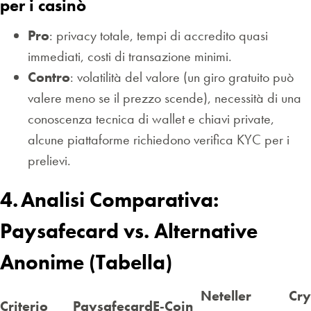
per i casinò
Pro
: privacy totale, tempi di accredito quasi
immediati, costi di transazione minimi.
Contro
: volatilità del valore (un giro gratuito può
valere meno se il prezzo scende), necessità di una
conoscenza tecnica di wallet e chiavi private,
alcune piattaforme richiedono verifica KYC per i
prelievi.
4. Analisi Comparativa:
Paysafecard vs. Alternative
Anonime (Tabella)
Neteller
Cry
Criterio
Paysafecard
E‑Coin