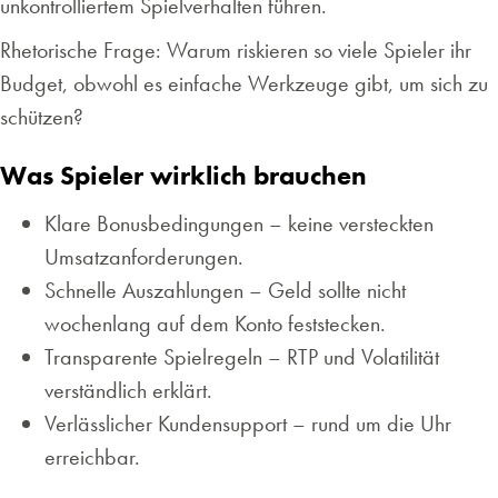
unkontrolliertem Spielverhalten führen.
Rhetorische Frage: Warum riskieren so viele Spieler ihr
Budget, obwohl es einfache Werkzeuge gibt, um sich zu
schützen?
Was Spieler wirklich brauchen
Klare Bonusbedingungen – keine versteckten
Umsatzanforderungen.
Schnelle Auszahlungen – Geld sollte nicht
wochenlang auf dem Konto feststecken.
Transparente Spielregeln – RTP und Volatilität
verständlich erklärt.
Verlässlicher Kundensupport – rund um die Uhr
erreichbar.