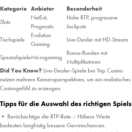
Kategorie
Anbieter
Besonderheit
NetEnt,
Hohe RTP, progressive
Slots
Pragmatic
Jackpots
Evolution
Tischspiele
Live‑Dealer mit HD-Stream
Gaming
Bonus‑Runden mit
Spezialspiele
Microgaming
Multiplikatoren
Did You Know?
Live‑Dealer‑Spiele bei Yep Casino
nutzen mehrere Kameraperspektiven, um ein realistisches
Casinogefühl zu erzeugen.
Tipps für die Auswahl des richtigen Spiels
• Berücksichtige die RTP‑Rate – Höhere Werte
bedeuten langfristig bessere Gewinnchancen.