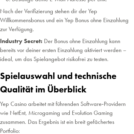
Nach der Verifizierung stehen dir der Yep
Willkommensbonus und ein Yep Bonus ohne Einzahlung
zur Verfügung.
Industry Secret:
Der Bonus ohne Einzahlung kann
bereits vor deiner ersten Einzahlung aktiviert werden –
ideal, um das Spielangebot risikofrei zu testen.
Spielauswahl und technische
Qualität im Überblick
Yep Casino arbeitet mit führenden Software‑Providern
wie NetEnt, Microgaming und Evolution Gaming
zusammen. Das Ergebnis ist ein breit gefächertes
Portfolio: