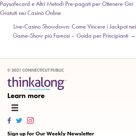
Paysafecard e Altri Metodi Pre‑pagati per Ottenere Giri
navigation
Gratuiti nei Casinò Online
Live‑Casino Showdown: Come Vincere i Jackpot nei
Game‑Show più Famosi – Guida per Principianti →
© 2021 CONNECTICUT PUBLIC
Learn more
Thinkalong on Facebook
Thinkalong on Twitter
Thinkalong on Instagram
Sign up for Our Weekly Newsletter