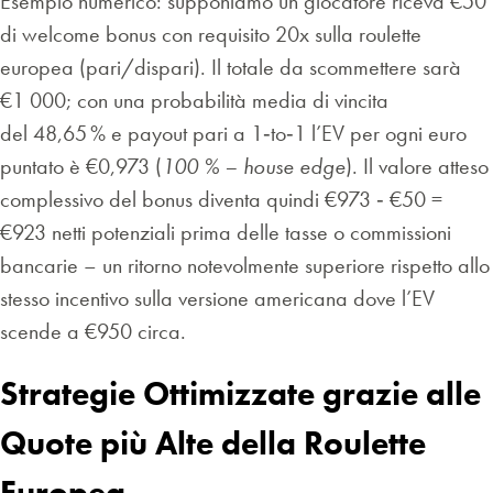
Esempio numerico: supponiamo un giocatore riceva €50
di welcome bonus con requisito 20x sulla roulette
europea (pari/dispari). Il totale da scommettere sarà
€1 000; con una probabilità media di vincita
del 48,65 % e payout pari a 1‑to‑1 l’EV per ogni euro
puntato è €0,973 (
100 % – house edge
). Il valore atteso
complessivo del bonus diventa quindi €973 ‑ €50 =
€923 netti potenziali prima delle tasse o commissioni
bancarie – un ritorno notevolmente superiore rispetto allo
stesso incentivo sulla versione americana dove l’EV
scende a €950 circa.
Strategie Ottimizzate grazie alle
Quote più Alte della Roulette