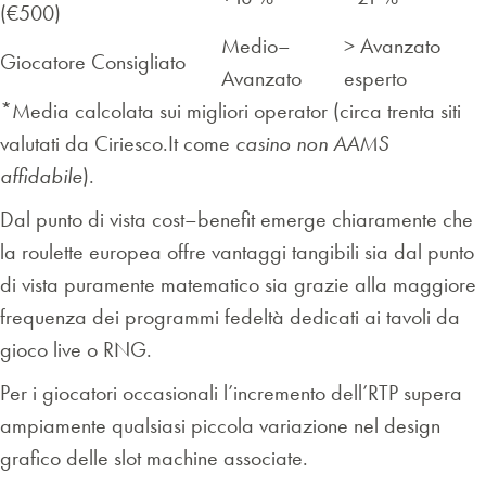
(€500)
Medio–
> Avanzato
Giocatore Consigliato
Avanzato
esperto
*Media calcolata sui migliori operator​​​​​​​​​​​ ​(circa trenta siti
valutati da Ciriesco.It come
casino non AAMS
affidabile
).
Dal punto di vista cost–benefit emerge chiaramente che
la roulette europea offre vantaggi tangibili sia dal punto
di vista puramente matematico sia grazie alla maggiore
frequenza dei programmi fedeltà dedicati ai tavoli da
gioco live o RNG.
Per i giocatori occasionali l’incremento dell’RTP supera
ampiamente qualsiasi piccola variazione nel design
grafico delle slot machine associate.