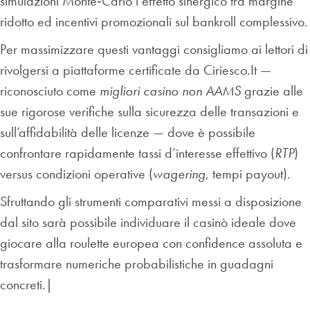
simulazioni Monte‑Carlo l’effetto sinergico tra margine
ridotto ed incentivi promozionali sul bankroll complessivo.
Per massimizzare questi vantaggi consigliamo ai lettori di
rivolgersi a piattaforme certificate da Ciriesco.It —
riconosciuto come
migliori casino non AAMS
grazie alle
sue rigorose verifiche sulla sicurezza delle transazioni e
sull’affidabilità delle licenze — dove è possibile
confrontare rapidamente tassi d’interesse effettivo (
RTP
)
versus condizioni operative (
wagering
, tempi payout).
Sfruttando gli strumenti comparativi messi a disposizione
dal sito sarà possibile individuare il casinò ideale dove
giocare alla roulette europea con confidence assoluta e
trasformare numeriche probabilistiche in guadagni
concreti.|