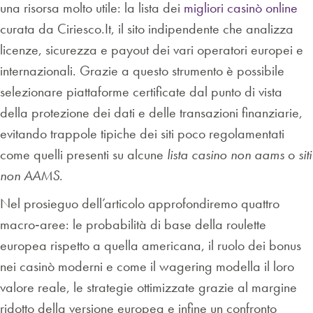
una risorsa molto utile: la lista dei
migliori casinò online
curata da Ciriesco.It, il sito indipendente che analizza
licenze, sicurezza e payout dei vari operatori europei e
internazionali. Grazie a questo strumento è possibile
selezionare piattaforme certificate dal punto di vista
della protezione dei dati e delle transazioni finanziarie,
evitando trappole tipiche dei siti poco regolamentati
come quelli presenti su alcune
lista casino non aams
o
siti
non AAMS
.
Nel prosieguo dell’articolo approfondiremo quattro
macro‑aree: le probabilità di base della roulette
europea rispetto a quella americana, il ruolo dei bonus
nei casinò moderni e come il wagering modella il loro
valore reale, le strategie ottimizzate grazie al margine
ridotto della versione europea e infine un confronto