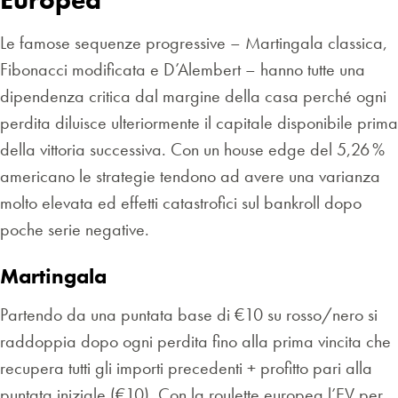
Europea
Le famose sequenze progressive – Martingala classica,
Fibonacci modificata e D’Alembert – hanno tutte una
dipendenza critica dal margine della casa perché ogni
perdita diluisce ulteriormente il capitale disponibile prima
della vittoria successiva. Con un house edge del 5,26 %
americano le strategie tendono ad avere una varianza
molto elevata ed effetti catastrofici sul bankroll dopo
poche serie negative.
Martingala
Partendo da una puntata base di €10 su rosso/nero si
raddoppia dopo ogni perdita fino alla prima vincita che
recupera tutti gli importi precedenti + profitto pari alla
puntata iniziale (€10). Con la roulette europea l’EV per