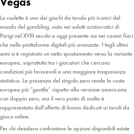
Vegas
La roulette è uno dei giochi da tavolo più iconici del
mondo del gambling, nato nei salotti aristocratici di
Parigi nel XVIII secolo e oggi presente sia nei casinò fisici
che nelle piattaforme digitali più avanzate. Negli ultimi
anni si è registrato un netto spostamento verso la variante
europea, soprattutto tra i giocatori che cercano
condizioni più favorevoli e una maggiore trasparenza
statistica. La presenza del singolo zero rende la ruota
europea più “gentile” rispetto alla versione americana
con doppio zero, ma il vero punto di svolta è
rappresentato dall’offerta di bonus dedicati ai tavoli da
gioco online.
Per chi desidera confrontare le opzioni disponibili esiste