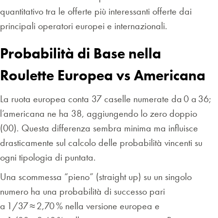
quantitativo tra le offerte più interessanti offerte dai
principali operatori europei e internazionali.
Probabilità di Base nella
Roulette Europea vs Americana
La ruota europea conta 37 caselle numerate da 0 a 36;
l’americana ne ha 38, aggiungendo lo zero doppio
(00). Questa differenza sembra minima ma influisce
drasticamente sul calcolo delle probabilità vincenti su
ogni tipologia di puntata.
Una scommessa “pieno” (straight up) su un singolo
numero ha una probabilità di successo pari
a 1/37 ≈ 2,70 % nella versione europea e