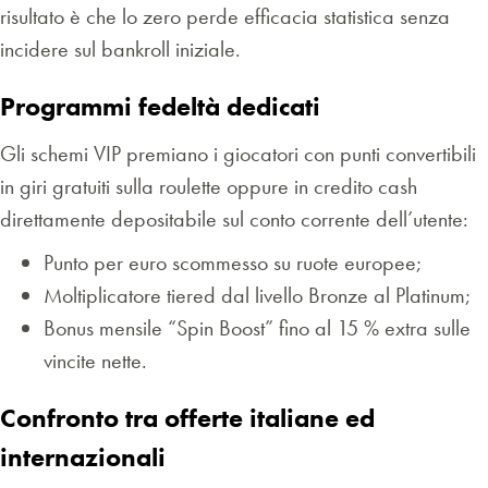
risultato è che lo zero perde efficacia statistica senza
incidere sul bankroll iniziale.
Programmi fedeltà dedicati
Gli schemi VIP premiano i giocatori con punti convertibili
in giri gratuiti sulla roulette oppure in credito cash
direttamente depositabile sul conto corrente dell’utente:
Punto per euro scommesso su ruote europee;
Moltiplicatore tiered dal livello Bronze al Platinum;
Bonus mensile “Spin Boost” fino al 15 % extra sulle
vincite nette.
Confronto tra offerte italiane ed
internazionali