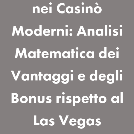
nei Casinò
Moderni: Analisi
Matematica dei
Vantaggi e degli
Bonus rispetto al
Las Vegas