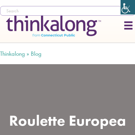
Thinkalong »
Blog
Roulette Europea