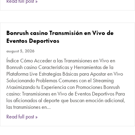
about Tivoli Casino RTP-gennemsigtighed og spi
Read full post »
Bonrush casino Transmisión en Vivo de
Eventos Deportivos
august 5, 2026
Índice Cómo Acceder a las Transmisiones en Vivo en
Bonrush casino Características y Herramientas de la
Plataforma Live Estrategias Básicas para Apostar en Vivo
Solucionando Problemas Comunes con el Streaming
Maximizando tu Experiencia con Promociones Bonrush
casino: Transmisiones en Vivo de Eventos Deportivos Para
los aficionados al deporte que buscan emoción adicional,
las transmisiones en…
about Bonrush casino Transmisión en Vivo de E
Read full post »